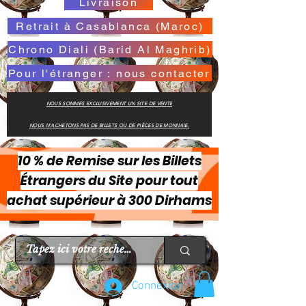
Livraison
Retrait à Casablanca (Maroc)
Chrono Diali (Barid Al Maghrib)
Pour l'étranger : nous contacter
NOUS SOMMES EXCLUSIVEMENT UN SITE DE VENTE
NOUS N'ACHETONS PAS DE BILLETS OU DE PIÈCES DE MONNAIE.
10 % de Remise sur les Billets
Étrangers du Site pour tout
achat supérieur à 300 Dirhams
Connexion