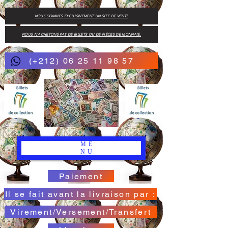
NOUS SOMMES EXCLUSIVEMENT UN SITE DE VENTE
NOUS N'ACHETONS PAS DE BILLETS OU DE PIÈCES DE MONNAIE.
(+212) 06 25 11 98 57
ME
NU
Paiement
Il se fait avant la livraison par :
Virement/Versement/Transfert