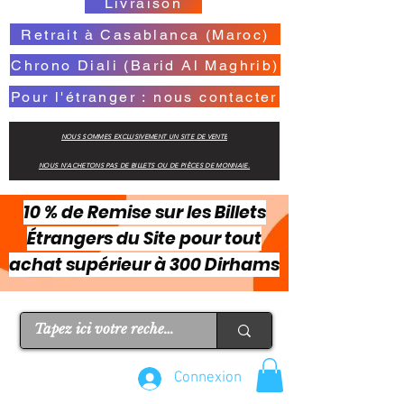
Livraison
Retrait à Casablanca (Maroc)
Chrono Diali (Barid Al Maghrib)
Pour l'étranger : nous contacter
NOUS SOMMES EXCLUSIVEMENT UN SITE DE VENTE
NOUS N'ACHETONS PAS DE BILLETS OU DE PIÈCES DE MONNAIE.
10 % de Remise sur les Billets
Étrangers du Site pour tout
achat supérieur à 300 Dirhams
Connexion