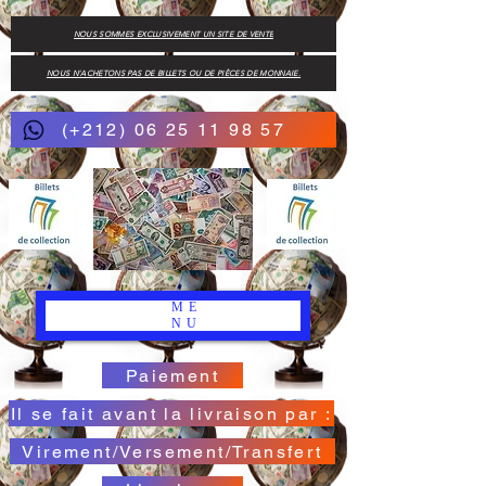
NOUS SOMMES EXCLUSIVEMENT UN SITE DE VENTE
NOUS N'ACHETONS PAS DE BILLETS OU DE PIÈCES DE MONNAIE.
(+212) 06 25 11 98 57
ME
NU
Paiement
Il se fait avant la livraison par :
Virement/Versement/Transfert