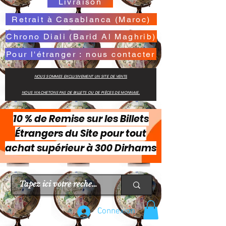
Livraison
Retrait à Casablanca (Maroc)
Chrono Diali (Barid Al Maghrib)
Pour l'étranger : nous contacter
NOUS SOMMES EXCLUSIVEMENT UN SITE DE VENTE
NOUS N'ACHETONS PAS DE BILLETS OU DE PIÈCES DE MONNAIE.
10 % de Remise sur les Billets
Étrangers du Site pour tout
achat supérieur à 300 Dirhams
Connexion