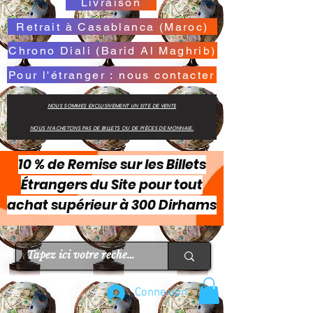
Livraison
Retrait à Casablanca (Maroc)
Chrono Diali (Barid Al Maghrib)
Pour l'étranger : nous contacter
NOUS SOMMES EXCLUSIVEMENT UN SITE DE VENTE
NOUS N'ACHETONS PAS DE BILLETS OU DE PIÈCES DE MONNAIE.
10 % de Remise sur les Billets
Étrangers du Site pour tout
achat supérieur à 300 Dirhams
Connexion