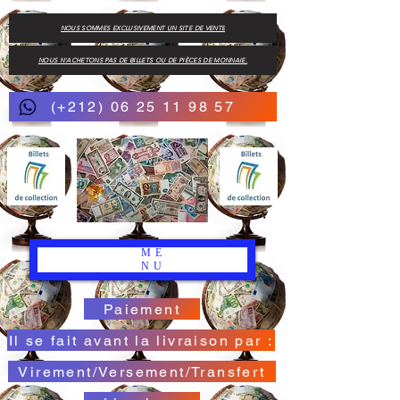
NOUS SOMMES EXCLUSIVEMENT UN SITE DE VENTE
NOUS N'ACHETONS PAS DE BILLETS OU DE PIÈCES DE MONNAIE.
(+212) 06 25 11 98 57
ME
NU
Paiement
Il se fait avant la livraison par :
Virement/Versement/Transfert