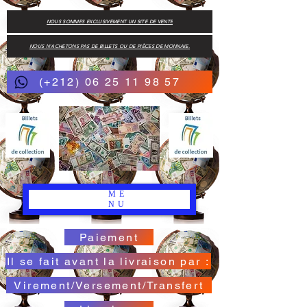
NOUS SOMMES EXCLUSIVEMENT UN SITE DE VENTE
NOUS N'ACHETONS PAS DE BILLETS OU DE PIÈCES DE MONNAIE.
(+212) 06 25 11 98 57
ME
NU
Paiement
Il se fait avant la livraison par :
Virement/Versement/Transfert