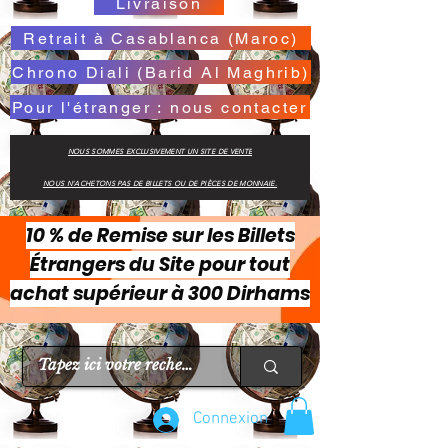
Livraison
Retrait à Casablanca (Maroc)
Chrono Diali (Barid Al Maghrib)
Pour l'étranger : nous contacter
NOUS SOMMES EXCLUSIVEMENT UN SITE DE VENTE
NOUS N'ACHETONS PAS DE BILLETS OU DE PIÈCES DE MONNAIE.
10 % de Remise sur les Billets
Étrangers du Site pour tout
achat supérieur à 300 Dirhams
Connexion