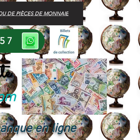
OU DE PIÈCES DE MONNAIE
 57
te
com
banque en ligne