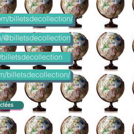
m/billetsdecollection/
@billetsdecollection
billetsdecollection
m/billetsdecollection/
ectées