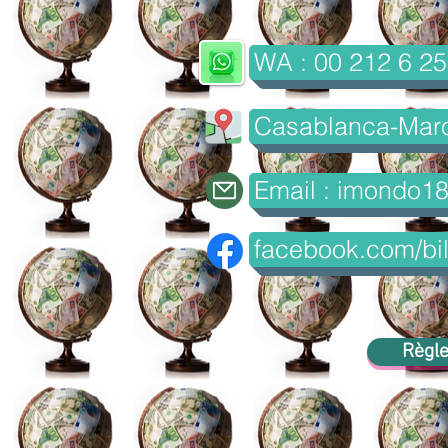
WA : 00 212 6 25
Casablanca-Mar
Email : imondo1
facebook.com/bil
Règle