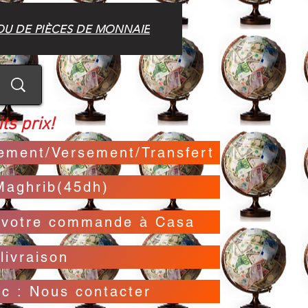
OU DE PIÈCES DE MONNAIE
ts prix!
irement/Versement/Transfert
Maghrib(45dh)
t votre commande à Casa
livraison
oc : Nous contacter