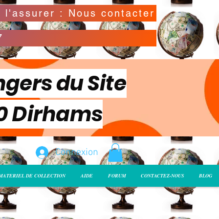
Possibilité de déclarer la valeur de l'envoi pour l'assurer : Nous contacter
7
ngers du Site
00 Dirhams
Connexion
MATERIEL DE COLLECTION
AIDE
FORUM
CONTACTEZ-NOUS
BLOG