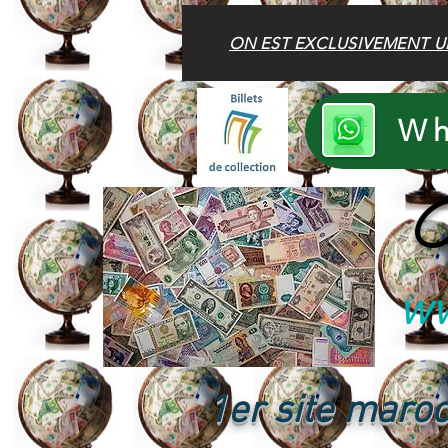
ON EST EXCLUSIVEMENT U
Wh
B
ww
1er site maroc