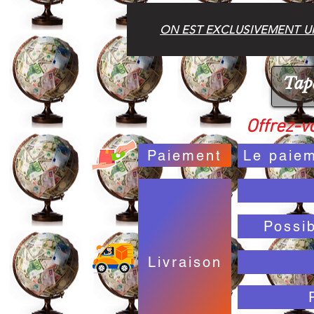
ON EST EXCLUSIVEMENT UN
Offrez-vo
Paiement
Le paiem
Possi
Livraison