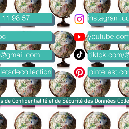
 11 98 57
instagram.co
oc
youtube.com/
8@gmail.com
tiktok.com/@
letsdecollection
pinterest.co
s de Confidentialité et de Sécurité des Données Coll