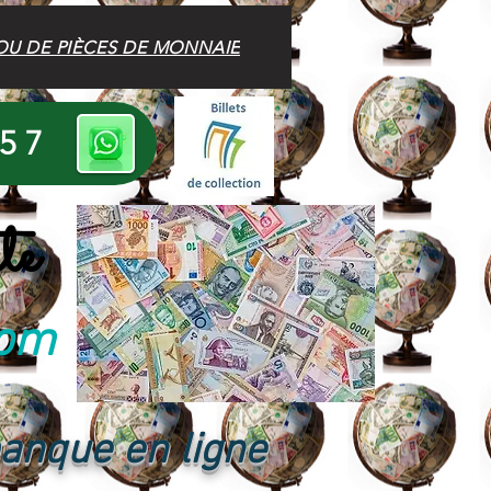
OU DE PIÈCES DE MONNAIE
 57
te
com
banque en ligne