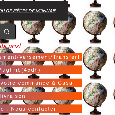
OU DE PIÈCES DE MONNAIE
ts prix!
irement/Versement/Transfert
Maghrib(45dh)
t votre commande à Casa
livraison
oc : Nous contacter