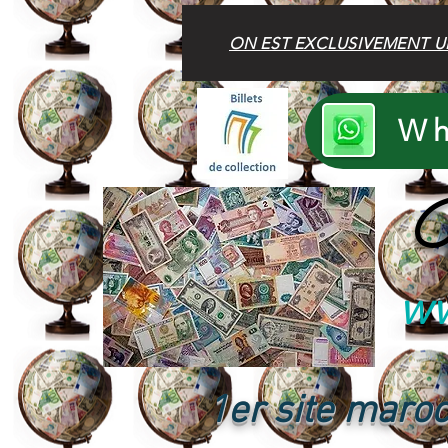
ON EST EXCLUSIVEMENT U
Wh
B
ww
1er site maroc