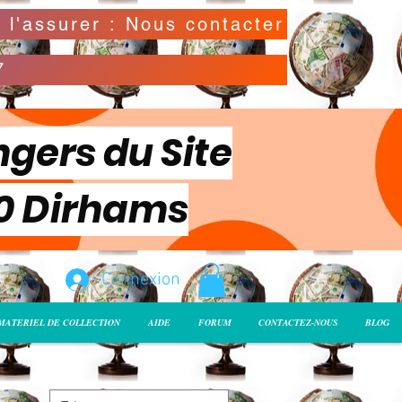
Possibilité de déclarer la valeur de l'envoi pour l'assurer : Nous contacter
7
ngers du Site
00 Dirhams
Connexion
MATERIEL DE COLLECTION
AIDE
FORUM
CONTACTEZ-NOUS
BLOG