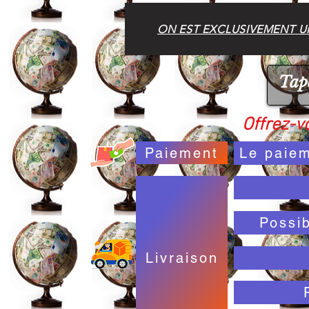
ON EST EXCLUSIVEMENT UN
Offrez-vo
Paiement
Le paiem
Possi
Livraison