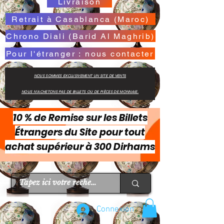
Livraison
Retrait à Casablanca (Maroc)
Chrono Diali (Barid Al Maghrib)
Pour l'étranger : nous contacter
NOUS SOMMES EXCLUSIVEMENT UN SITE DE VENTE
NOUS N'ACHETONS PAS DE BILLETS OU DE PIÈCES DE MONNAIE.
10 % de Remise sur les Billets
Étrangers du Site pour tout
achat supérieur à 300 Dirhams
Connexion