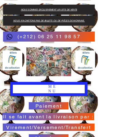
NOUS SOMMES EXCLUSIVEMENT UN SITE DE VENTE
NOUS N'ACHETONS PAS DE BILLETS OU DE PIÈCES DE MONNAIE.
(+212) 06 25 11 98 57
ME
NU
Paiement
Il se fait avant la livraison par :
Virement/Versement/Transfert