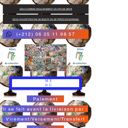
NOUS SOMMES EXCLUSIVEMENT UN SITE DE VENTE
NOUS N'ACHETONS PAS DE BILLETS OU DE PIÈCES DE MONNAIE.
(+212) 06 25 11 98 57
ME
NU
Paiement
Il se fait avant la livraison par :
Virement/Versement/Transfert