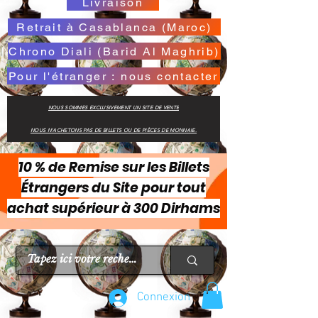
Livraison
Retrait à Casablanca (Maroc)
Chrono Diali (Barid Al Maghrib)
Pour l'étranger : nous contacter
NOUS SOMMES EXCLUSIVEMENT UN SITE DE VENTE
NOUS N'ACHETONS PAS DE BILLETS OU DE PIÈCES DE MONNAIE.
10 % de Remise sur les Billets
Étrangers du Site pour tout
achat supérieur à 300 Dirhams
Connexion