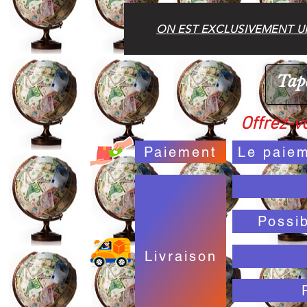
ON EST EXCLUSIVEMENT UN
Offrez-vo
Paiement
Le paiem
Possi
Livraison