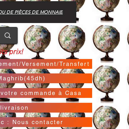
OU DE PIÈCES DE MONNAIE
ts prix!
irement/Versement/Transfert
Maghrib(45dh)
t votre commande à Casa
livraison
oc : Nous contacter