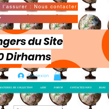
Possibilité de déclarer la valeur de l'envoi pour l'assurer : Nous contacter
7
ngers du Site
00 Dirhams
Connexion
MATERIEL DE COLLECTION
AIDE
FORUM
CONTACTEZ-NOUS
BLOG