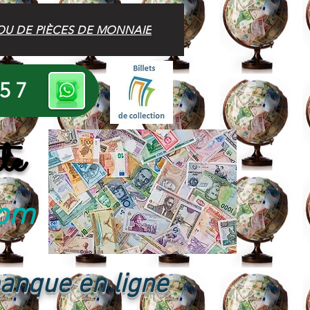
OU DE PIÈCES DE MONNAIE
 57
te
com
banque en ligne