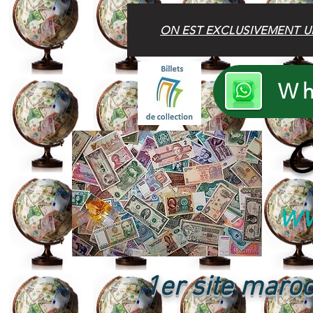
ON EST EXCLUSIVEMENT U
Wh
B
ww
1er site maroc