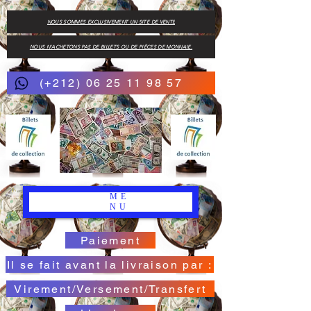
NOUS SOMMES EXCLUSIVEMENT UN SITE DE VENTE
NOUS N'ACHETONS PAS DE BILLETS OU DE PIÈCES DE MONNAIE.
(+212) 06 25 11 98 57
ME
NU
Paiement
Il se fait avant la livraison par :
Virement/Versement/Transfert