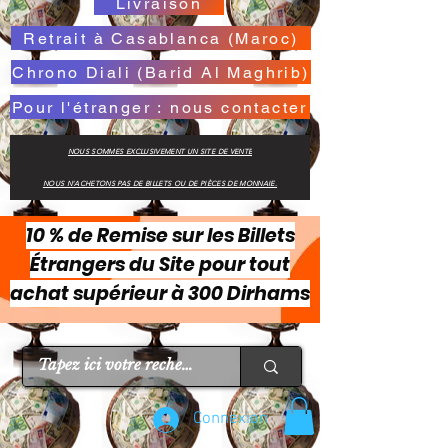
Livraison
Retrait à Casablanca (Maroc)
Chrono Diali (Barid Al Maghrib)
Pour l'étranger : nous contacter
NOUS SOMMES EXCLUSIVEMENT UN SITE DE VENTE
NOUS N'ACHETONS PAS DE BILLETS OU DE PIÈCES DE MONNAIE.
10 % de Remise sur les Billets
Étrangers du Site pour tout
achat supérieur à 300 Dirhams
Connexion