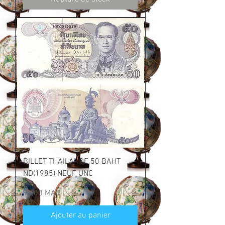
BILLET THAILANDE 50 BAHT
ND(1985) NEUF UNC
Prix
98,00 MAD
Ajouter au panier