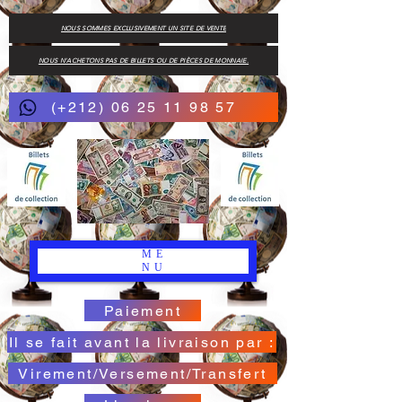
NOUS SOMMES EXCLUSIVEMENT UN SITE DE VENTE
NOUS N'ACHETONS PAS DE BILLETS OU DE PIÈCES DE MONNAIE.
(+212) 06 25 11 98 57
ME
NU
Paiement
Il se fait avant la livraison par :
Virement/Versement/Transfert