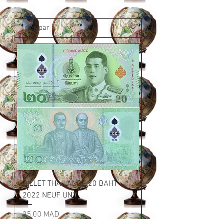
BILLET THAILANDE 20 BAHT
2022 NEUF UNC
Prix
25,00 MAD