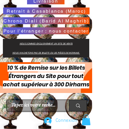
Livraison
Retrait à Casablanca (Maroc)
Chrono Diali (Barid Al Maghrib)
Pour l'étranger : nous contacter
NOUS SOMMES EXCLUSIVEMENT UN SITE DE VENTE
NOUS N'ACHETONS PAS DE BILLETS OU DE PIÈCES DE MONNAIE.
10 % de Remise sur les Billets
Étrangers du Site pour tout
achat supérieur à 300 Dirhams
Connexion