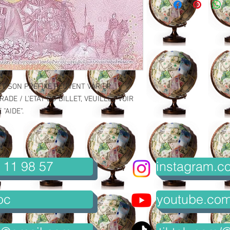
ET SON PREFIXE PEUVENT VARIER.
ADE / L'ETAT DU BILLET, VEUILLEZ VOIR
"AIDE".
 11 98 57
instagram.co
oc
youtube.com/