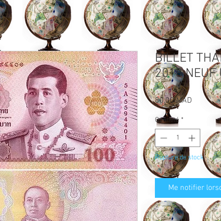
BILLET THA
2018 NEUF
Prix
80,00 MAD
Quantité
*
Rupture de stock
Me notifier lors