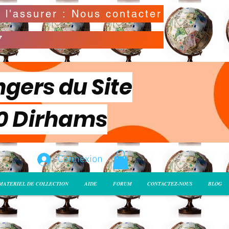
Possibilité de déclarer la valeur de l'envoi pour l'assurer : Nous contacter
7
ngers du Site
00 Dirhams
Connexion
MATERIEL DE COLLECTION
AIDE
FORUM
CONTACTEZ-NOUS
BLOG