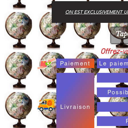
ON EST EXCLUSIVEMENT UN
Offrez-vo
Paiement
Le paiem
Possi
Livraison