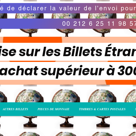
00 212 6 25 11 98 5
se sur les Billets Étra
 achat supérieur à 3
AUTRES BILLETS
PIECES DE MONNAIE
TIMBRES & CARTES POSTALES