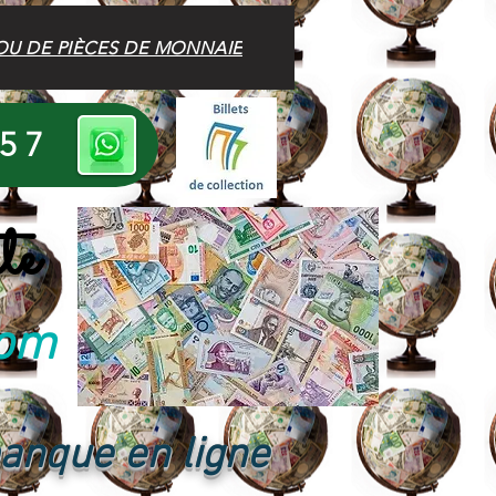
OU DE PIÈCES DE MONNAIE
 57
te
com
banque en ligne