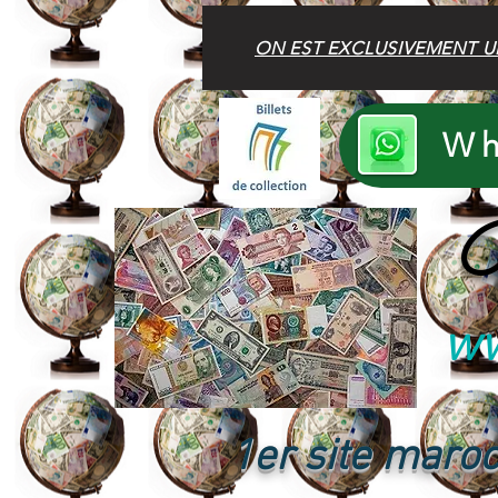
ON EST EXCLUSIVEMENT U
Wh
B
ww
1er site maroc