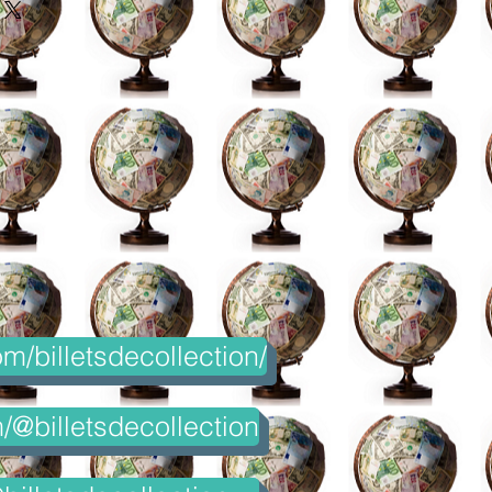
m/billetsdecollection/
@billetsdecollection