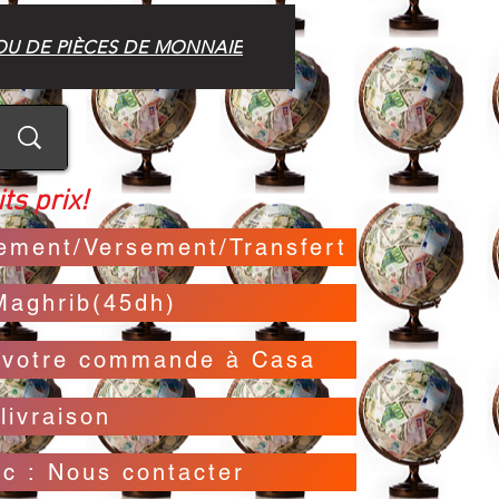
OU DE PIÈCES DE MONNAIE
ts prix!
irement/Versement/Transfert
Maghrib(45dh)
t votre commande à Casa
livraison
oc : Nous contacter