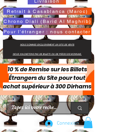
Livraison
Retrait à Casablanca (Maroc)
Chrono Diali (Barid Al Maghrib)
Pour l'étranger : nous contacter
NOUS SOMMES EXCLUSIVEMENT UN SITE DE VENTE
NOUS N'ACHETONS PAS DE BILLETS OU DE PIÈCES DE MONNAIE.
10 % de Remise sur les Billets
Étrangers du Site pour tout
achat supérieur à 300 Dirhams
Connexion