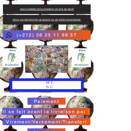
NOUS SOMMES EXCLUSIVEMENT UN SITE DE VENTE
NOUS N'ACHETONS PAS DE BILLETS OU DE PIÈCES DE MONNAIE.
(+212) 06 25 11 98 57
ME
NU
Paiement
Il se fait avant la livraison par :
Virement/Versement/Transfert