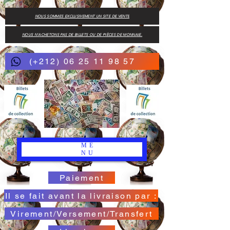
NOUS SOMMES EXCLUSIVEMENT UN SITE DE VENTE
NOUS N'ACHETONS PAS DE BILLETS OU DE PIÈCES DE MONNAIE.
(+212) 06 25 11 98 57
ME
NU
Paiement
Il se fait avant la livraison par :
Virement/Versement/Transfert