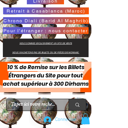
Livraison
Retrait à Casablanca (Maroc)
Chrono Diali (Barid Al Maghrib)
Pour l'étranger : nous contacter
NOUS SOMMES EXCLUSIVEMENT UN SITE DE VENTE
NOUS N'ACHETONS PAS DE BILLETS OU DE PIÈCES DE MONNAIE.
10 % de Remise sur les Billets
Étrangers du Site pour tout
achat supérieur à 300 Dirhams
Connexion