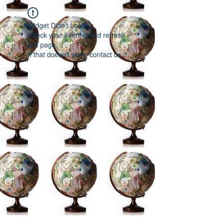
Widget Didn’t Load
Check your internet and refresh
this page.
If that doesn’t work, contact us.