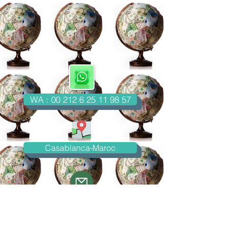
WA : 00 212 6 25 11 98 57
Casablanca-Maroc
Email : imondo18@gmail.com