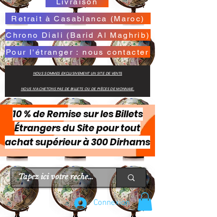
Livraison
Retrait à Casablanca (Maroc)
Chrono Diali (Barid Al Maghrib)
Pour l'étranger : nous contacter
NOUS SOMMES EXCLUSIVEMENT UN SITE DE VENTE
NOUS N'ACHETONS PAS DE BILLETS OU DE PIÈCES DE MONNAIE.
10 % de Remise sur les Billets
Étrangers du Site pour tout
achat supérieur à 300 Dirhams
Connexion