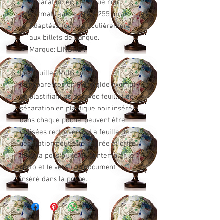
séparation en plastique noir.
Format feuille: 210 x 255 mm.
Adaptées tout particulièrement
aux billets de banque.
Marque: LINDNER.
Les feuilles Multi collect
transparentes en PVC rigide exempt
de plastifiant acide, avec feuillet de
séparation en plastique noir inséré
dans chaque poche, peuvent être
utilisées recto-verso. La feuille de
séparation peut être retirée et offre
ainsi la possibilité de contempler le
recto et le verso du document
inséré dans la poche.