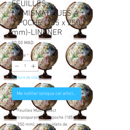
FEUILLES
NUMISMATIQUES À
1 POCHE (185 x 250
mm)-LINDNER
Prix
90,00 MAD
Quantité
*
Rupture de stock
Me notifier lorsque cet article est disponible
Feuilles Multi collect
transparentes à 1 poche (185 x
250 mm), avec feuillets de