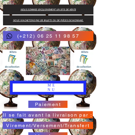
NOUS SOMMES EXCLUSIVEMENT UN SITE DE VENTE
NOUS N'ACHETONS PAS DE BILLETS OU DE PIÈCES DE MONNAIE.
(+212) 06 25 11 98 57
ME
NU
Paiement
Il se fait avant la livraison par :
Virement/Versement/Transfert