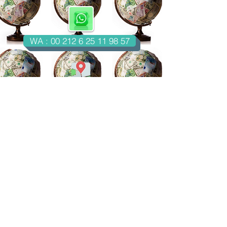
WA : 00 212 6 25 11 98 57
Casablanca-Maroc
Email : imondo18@gmail.com
facebook.com/billetsdecollection