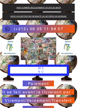
NOUS SOMMES EXCLUSIVEMENT UN SITE DE VENTE
NOUS N'ACHETONS PAS DE BILLETS OU DE PIÈCES DE MONNAIE.
(+212) 06 25 11 98 57
ME
NU
Paiement
Il se fait avant la livraison par :
Virement/Versement/Transfert