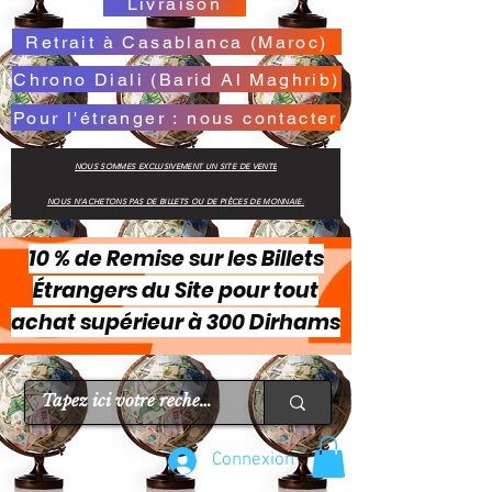
Livraison
Retrait à Casablanca (Maroc)
Chrono Diali (Barid Al Maghrib)
Pour l'étranger : nous contacter
NOUS SOMMES EXCLUSIVEMENT UN SITE DE VENTE
NOUS N'ACHETONS PAS DE BILLETS OU DE PIÈCES DE MONNAIE.
10 % de Remise sur les Billets
Étrangers du Site pour tout
achat supérieur à 300 Dirhams
Connexion