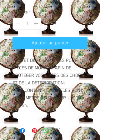
Quantité
*
Ajouter au panier
PAQUET DE 10 CAPSULES POUR
PIECES DE MONNAIE AFIN DE
PROTEGER VOS PIECES DES CHOCS
ET DE LA DETERIORATION;
PEUT CONTENIR DES PIECES DONT
LE DIAMETRE PEUT ALLER JUSQU'A
35 mm.