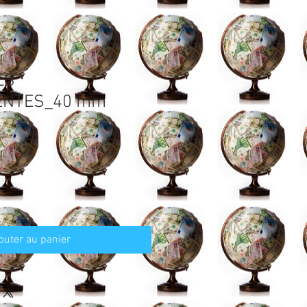
ES
ENTES_40 mm
outer au panier