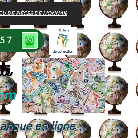
OU DE PIÈCES DE MONNAIE
 57
te
com
banque en ligne