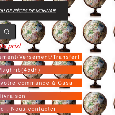
OU DE PIÈCES DE MONNAIE
ts prix!
irement/Versement/Transfert
Maghrib(45dh)
t votre commande à Casa
livraison
oc : Nous contacter