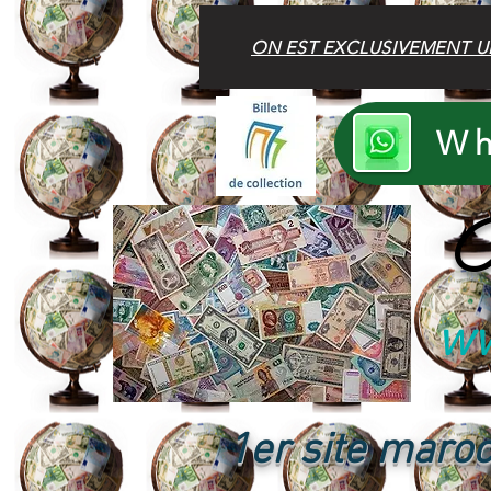
ON EST EXCLUSIVEMENT U
Wh
B
ww
1er site maroc