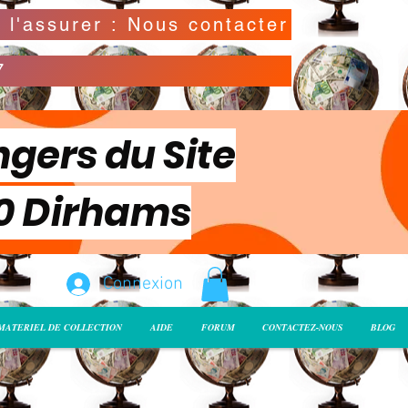
Possibilité de déclarer la valeur de l'envoi pour l'assurer : Nous contacter
7
ngers du Site
00 Dirhams
Connexion
MATERIEL DE COLLECTION
AIDE
FORUM
CONTACTEZ-NOUS
BLOG