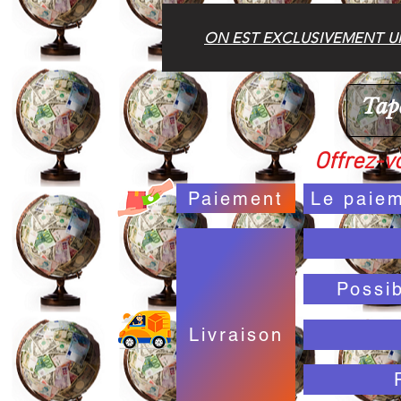
ON EST EXCLUSIVEMENT UN
Offrez-vo
Paiement
Le paiem
Possi
Livraison