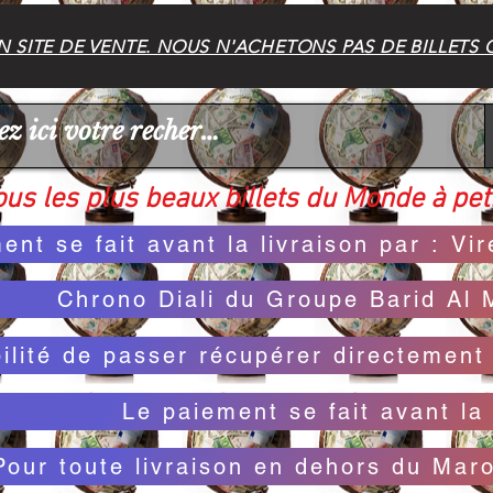
 SITE DE VENTE. NOUS N'ACHETONS PAS DE BILLETS 
us les plus beaux billets du Monde à peti
ent se fait avant la livraison par : V
Chrono Diali du Groupe Barid Al 
bilité de passer récupérer directemen
Le paiement se fait avant la 
Pour toute livraison en dehors du Mar