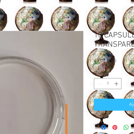
10 CAPSUL
TRANSPAR
Prix
45,00 MAD
Quantité
*
Aj