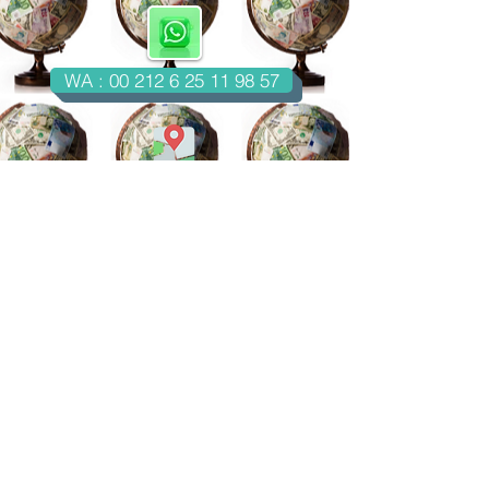
WA : 00 212 6 25 11 98 57
Casablanca-Maroc
Email : imondo18@gmail.com
facebook.com/billetsdecollection