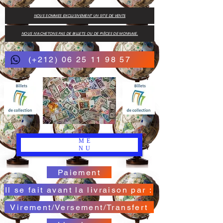
NOUS SOMMES EXCLUSIVEMENT UN SITE DE VENTE
NOUS N'ACHETONS PAS DE BILLETS OU DE PIÈCES DE MONNAIE.
(+212) 06 25 11 98 57
ME
NU
Paiement
Il se fait avant la livraison par :
Virement/Versement/Transfert