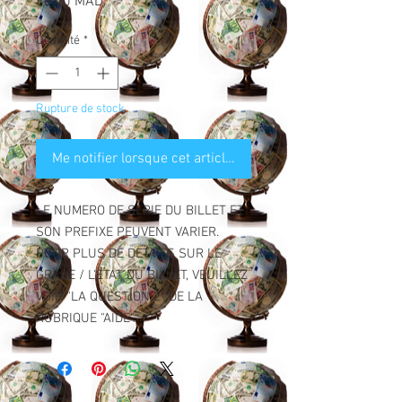
Prix
98,00 MAD
Quantité
*
Rupture de stock
Me notifier lorsque cet article est disponible
LE NUMERO DE SERIE DU BILLET ET
SON PREFIXE PEUVENT VARIER.
POUR PLUS DE DETAILS SUR LE
GRADE / L'ETAT DU BILLET, VEUILLEZ
VOIR "LA QUESTION 2" DE LA
RUBRIQUE "AIDE".