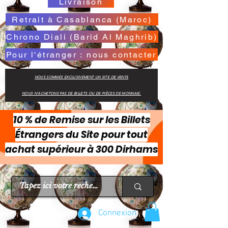
Livraison
Retrait à Casablanca (Maroc)
Chrono Diali (Barid Al Maghrib)
Pour l'étranger : nous contacter
NOUS SOMMES EXCLUSIVEMENT UN SITE DE VENTE
NOUS N'ACHETONS PAS DE BILLETS OU DE PIÈCES DE MONNAIE.
10 % de Remise sur les Billets
Étrangers du Site pour tout
achat supérieur à 300 Dirhams
Connexion