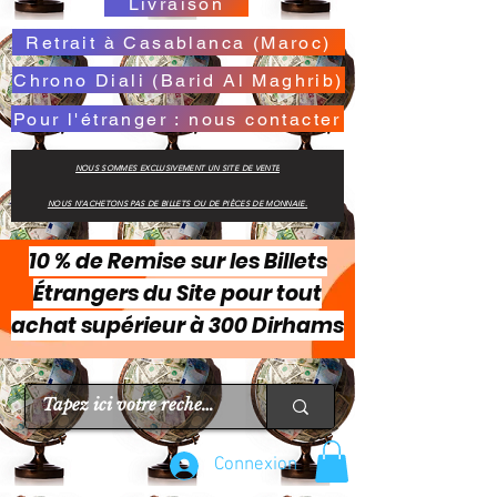
Livraison
Retrait à Casablanca (Maroc)
Chrono Diali (Barid Al Maghrib)
Pour l'étranger : nous contacter
NOUS SOMMES EXCLUSIVEMENT UN SITE DE VENTE
NOUS N'ACHETONS PAS DE BILLETS OU DE PIÈCES DE MONNAIE.
10 % de Remise sur les Billets
Étrangers du Site pour tout
achat supérieur à 300 Dirhams
Connexion