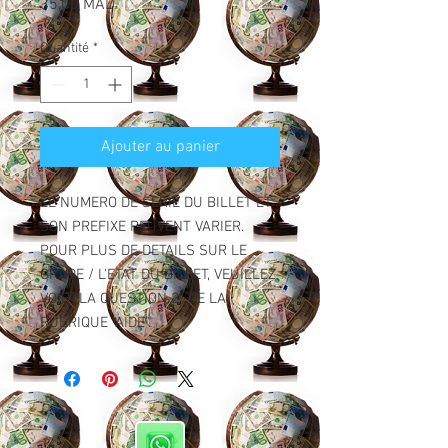
Prix
35,00 MAD
Quantité
*
Ajouter au panier
LE NUMERO DE SERIE DU BILLET ET
SON PREFIXE PEUVENT VARIER.
POUR PLUS DE DETAILS SUR LE
GRADE / L'ETAT DU BILLET, VEUILLEZ
VOIR "LA QUESTION 2" DE LA
RUBRIQUE "AIDE".