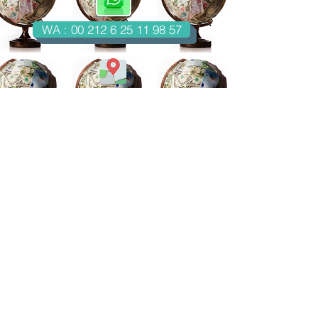
WA : 00 212 6 25 11 98 57
Casablanca-Maroc
Email : imondo18@gmail.com
facebook.com/billetsdecollection
instagram.com/billetsdecollection/