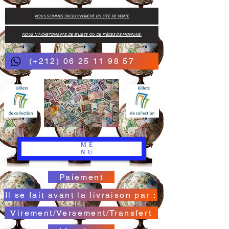
NOUS SOMMES EXCLUSIVEMENT UN SITE DE VENTE
NOUS N'ACHETONS PAS DE BILLETS OU DE PIÈCES DE MONNAIE.
(+212) 06 25 11 98 57
ME
NU
Paiement
Il se fait avant la livraison par :
Virement/Versement/Transfert