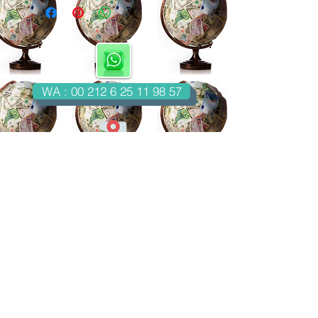
WA : 00 212 6 25 11 98 57
Casablanca-Maroc
Email : imondo18@gmail.com
facebook.com/billetsdecollection