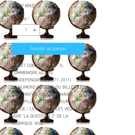
Prix
35,00 MAD
Quantité
*
Ajouter au panier
BILLET COMMEMORATIF: IL
COMMEMORE 40 ANS
D'INDEPENDANCE (1971-2011)
LE NUMERO DE SERIE DU BILLET ET
SON PREFIXE PEUVENT VARIER.
POUR PLUS DE DETAILS SUR LE
GRADE / L'ETAT DU BILLET, VEUILLEZ
VOIR "LA QUESTION 2" DE LA
RUBRIQUE "AIDE".