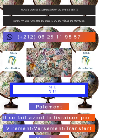
NOUS SOMMES EXCLUSIVEMENT UN SITE DE VENTE
NOUS N'ACHETONS PAS DE BILLETS OU DE PIÈCES DE MONNAIE.
(+212) 06 25 11 98 57
ME
NU
Paiement
Il se fait avant la livraison par :
Virement/Versement/Transfert