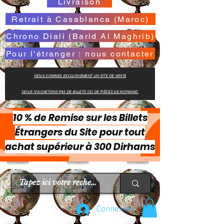
Livraison
Retrait à Casablanca (Maroc)
Chrono Diali (Barid Al Maghrib)
Pour l'étranger : nous contacter
NOUS SOMMES EXCLUSIVEMENT UN SITE DE VENTE
NOUS N'ACHETONS PAS DE BILLETS OU DE PIÈCES DE MONNAIE.
10 % de Remise sur les Billets
Étrangers du Site pour tout
achat supérieur à 300 Dirhams
Connexion