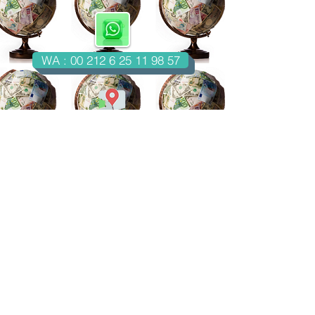
WA : 00 212 6 25 11 98 57
Casablanca-Maroc
Email : imondo18@gmail.com
facebook.com/billetsdecollection