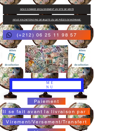
NOUS SOMMES EXCLUSIVEMENT UN SITE DE VENTE
NOUS N'ACHETONS PAS DE BILLETS OU DE PIÈCES DE MONNAIE.
(+212) 06 25 11 98 57
ME
NU
Paiement
Il se fait avant la livraison par :
Virement/Versement/Transfert