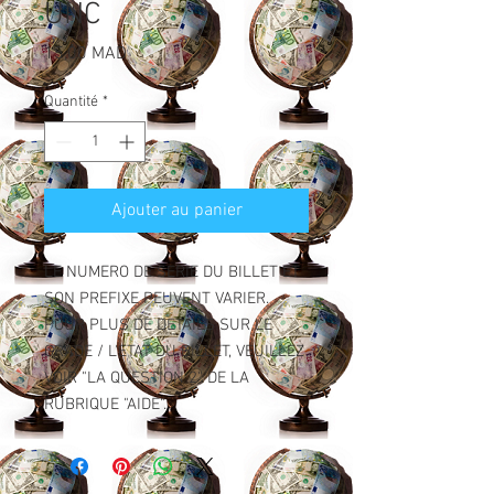
UNC
Prix
15,00 MAD
Quantité
*
Ajouter au panier
LE NUMERO DE SERIE DU BILLET ET
SON PREFIXE PEUVENT VARIER.
POUR PLUS DE DETAILS SUR LE
GRADE / L'ETAT DU BILLET, VEUILLEZ
VOIR "LA QUESTION 2" DE LA
RUBRIQUE "AIDE".