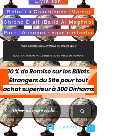
Livraison
Retrait à Casablanca (Maroc)
Chrono Diali (Barid Al Maghrib)
Pour l'étranger : nous contacter
NOUS SOMMES EXCLUSIVEMENT UN SITE DE VENTE
NOUS N'ACHETONS PAS DE BILLETS OU DE PIÈCES DE MONNAIE.
10 % de Remise sur les Billets
Étrangers du Site pour tout
achat supérieur à 300 Dirhams
Connexion