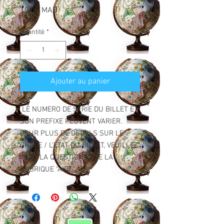
Prix
10,00 MAD
Quantité
*
Ajouter au panier
LE NUMERO DE SERIE DU BILLET ET
SON PREFIXE PEUVENT VARIER.
POUR PLUS DE DETAILS SUR LE
GRADE / L'ETAT DU BILLET, VEUILLEZ
VOIR "LA QUESTION 2" DE LA
RUBRIQUE "AIDE".