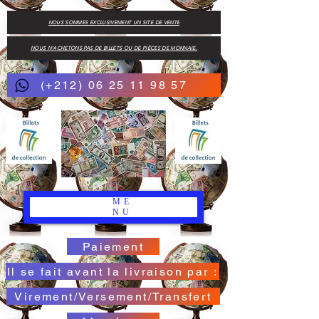
NOUS SOMMES EXCLUSIVEMENT UN SITE DE VENTE
NOUS N'ACHETONS PAS DE BILLETS OU DE PIÈCES DE MONNAIE.
(+212) 06 25 11 98 57
ME
NU
Paiement
Il se fait avant la livraison par :
Virement/Versement/Transfert