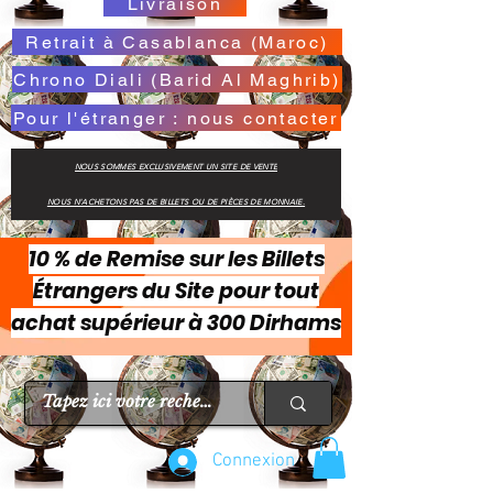
Livraison
Retrait à Casablanca (Maroc)
Chrono Diali (Barid Al Maghrib)
Pour l'étranger : nous contacter
NOUS SOMMES EXCLUSIVEMENT UN SITE DE VENTE
NOUS N'ACHETONS PAS DE BILLETS OU DE PIÈCES DE MONNAIE.
10 % de Remise sur les Billets
Étrangers du Site pour tout
achat supérieur à 300 Dirhams
Connexion