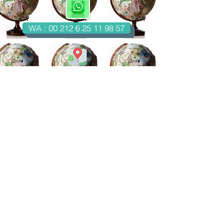
WA : 00 212 6 25 11 98 57
Casablanca-Maroc
Email : imondo18@gmail.com
facebook.com/billetsdecollection