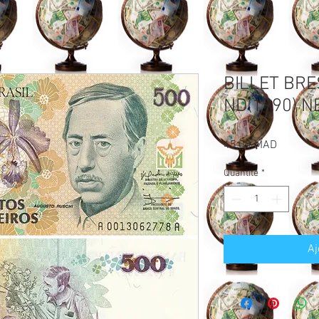
BILLET BRE
ND(1990) N
Prix
45,00 MAD
Quantité
*
Aj