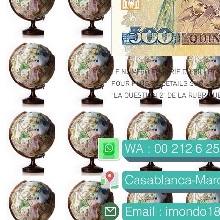
LE NUMERO DE SERIE DU BILLET 
POUR PLUS DE DETAILS SUR LE GR
"LA QUESTION 2" DE LA RUBRIQUE 
WA : 00 212 6 25
Casablanca-Mar
Email : imondo1