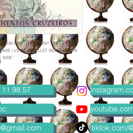
ET SON PREFIXE PEUVENT VARIER.
ADE / L'ETAT DU BILLET, VEUILLEZ VOIR
"AIDE".
 11 98 57
instagram.co
oc
youtube.com/
8@gmail.com
tiktok.com/@