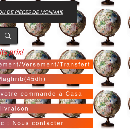
OU DE PIÈCES DE MONNAIE
ts prix!
irement/Versement/Transfert
Maghrib(45dh)
t votre commande à Casa
livraison
oc : Nous contacter