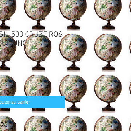
SIL 500 CRUZEIROS
EUF UNC
outer au panier