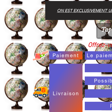
ON EST EXCLUSIVEMENT UN
Offrez-vo
Paiement
Le paiem
Possi
Livraison