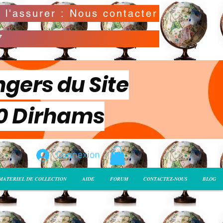
Possibilité de déclarer la valeur de l'envoi pour l'assurer : Nous contacter
7
ngers du Site
00 Dirhams
Connexion
MATERIEL DE COLLECTION
AIDE
FORUM
CONTACTEZ-NOUS
BLOG