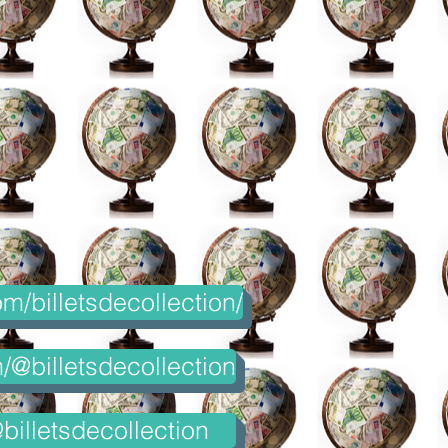
m/billetsdecollection/
@billetsdecollection
billetsdecollection