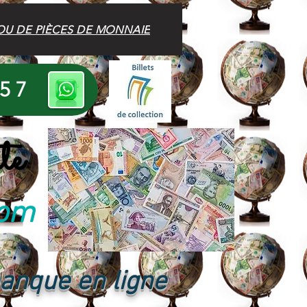
OU DE PIÈCES DE MONNAIE
 57
te
com
banque en ligne