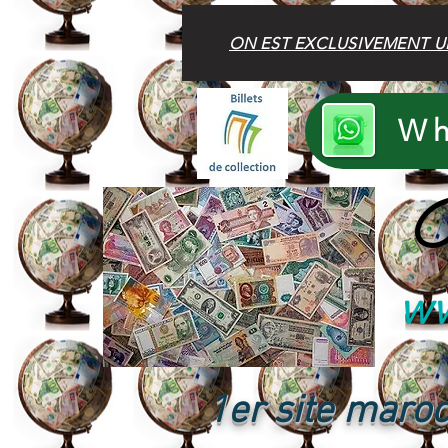
ON EST EXCLUSIVEMENT U
Wh
B
ww
1er site maroc