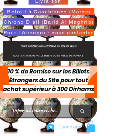
Livraison
Retrait à Casablanca (Maroc)
Chrono Diali (Barid Al Maghrib)
Pour l'étranger : nous contacter
NOUS SOMMES EXCLUSIVEMENT UN SITE DE VENTE
NOUS N'ACHETONS PAS DE BILLETS OU DE PIÈCES DE MONNAIE.
10 % de Remise sur les Billets
Étrangers du Site pour tout
achat supérieur à 300 Dirhams
Connexion