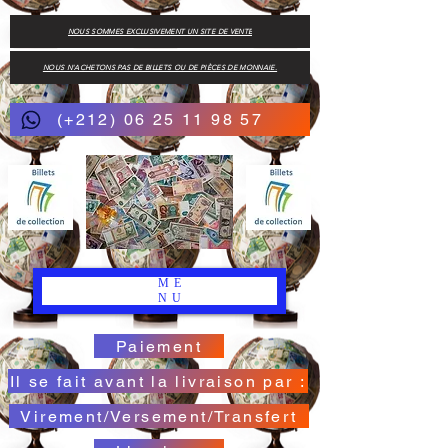
NOUS SOMMES EXCLUSIVEMENT UN SITE DE VENTE
NOUS N'ACHETONS PAS DE BILLETS OU DE PIÈCES DE MONNAIE.
(+212) 06 25 11 98 57
ME
NU
Paiement
Il se fait avant la livraison par :
Virement/Versement/Transfert