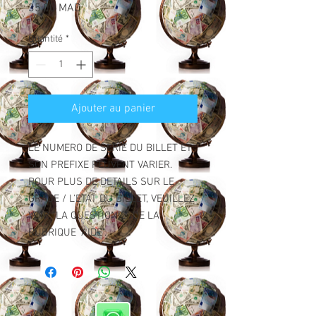
Prix
35,00 MAD
Quantité
*
Ajouter au panier
LE NUMERO DE SERIE DU BILLET ET
SON PREFIXE PEUVENT VARIER.
POUR PLUS DE DETAILS SUR LE
GRADE / L'ETAT DU BILLET, VEUILLEZ
VOIR "LA QUESTION 2" DE LA
RUBRIQUE "AIDE".