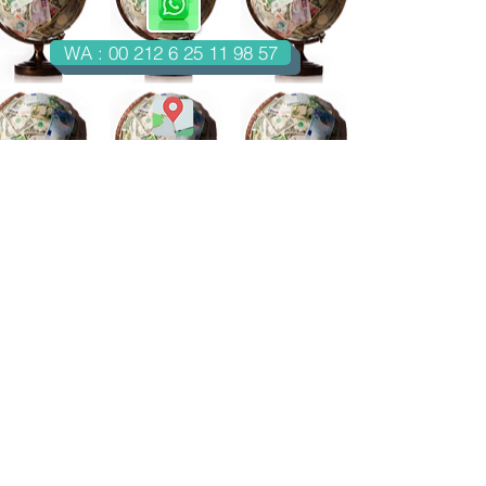
WA : 00 212 6 25 11 98 57
Casablanca-Maroc
Email : imondo18@gmail.com
facebook.com/billetsdecollection