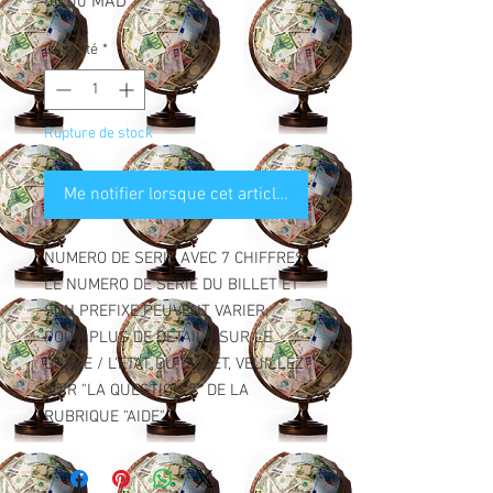
Prix
50,00 MAD
Quantité
*
Rupture de stock
Me notifier lorsque cet article est disponible
NUMERO DE SERIE AVEC 7 CHIFFRES.
LE NUMERO DE SERIE DU BILLET ET
SON PREFIXE PEUVENT VARIER.
POUR PLUS DE DETAILS SUR LE
GRADE / L'ETAT DU BILLET, VEUILLEZ
VOIR "LA QUESTION 2" DE LA
RUBRIQUE "AIDE".