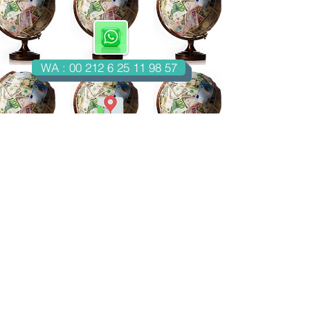
WA : 00 212 6 25 11 98 57
Casablanca-Maroc
Email : imondo18@gmail.com
facebook.com/billetsdecollection