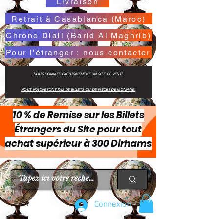
Livraison
Retrait à Casablanca (Maroc)
Chrono Diali (Barid Al Maghrib)
Pour l'étranger : nous contacter
NOUS SOMMES EXCLUSIVEMENT UN SITE DE VENTE
NOUS N'ACHETONS PAS DE BILLETS OU DE PIÈCES DE MONNAIE.
10 % de Remise sur les Billets
Étrangers du Site pour tout
achat supérieur à 300 Dirhams
Connexion