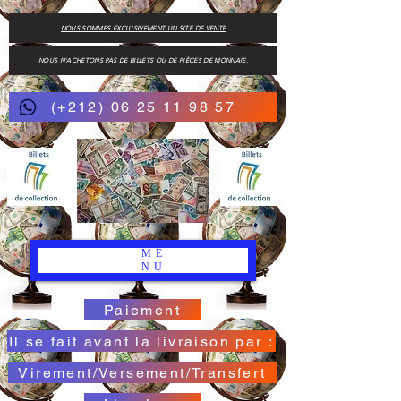
NOUS SOMMES EXCLUSIVEMENT UN SITE DE VENTE
NOUS N'ACHETONS PAS DE BILLETS OU DE PIÈCES DE MONNAIE.
(+212) 06 25 11 98 57
ME
NU
Paiement
Il se fait avant la livraison par :
Virement/Versement/Transfert