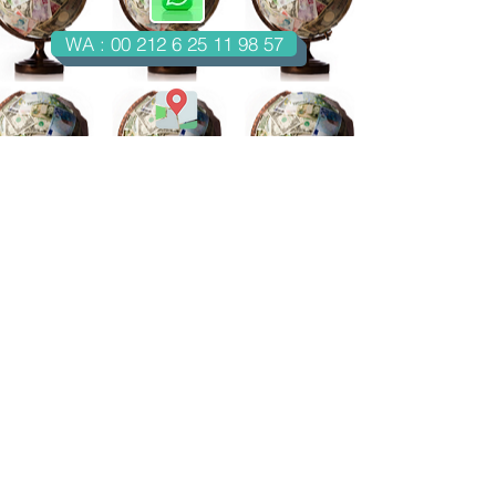
WA : 00 212 6 25 11 98 57
Casablanca-Maroc
Email : imondo18@gmail.com
facebook.com/billetsdecollection
instagram.com/billetsdecollection/