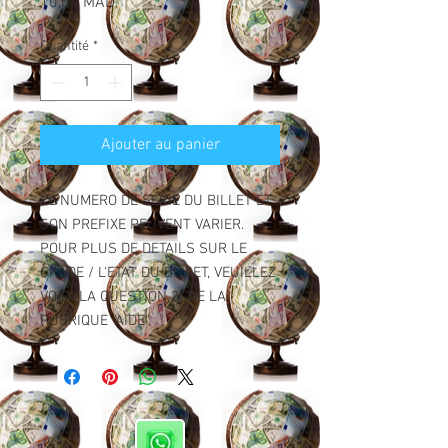
Prix
10,00 MAD
Quantité
*
Ajouter au panier
LE NUMERO DE SERIE DU BILLET ET
SON PREFIXE PEUVENT VARIER.
POUR PLUS DE DETAILS SUR LE
GRADE / L'ETAT DU BILLET, VEUILLEZ
VOIR "LA QUESTION 2" DE LA
RUBRIQUE "AIDE".