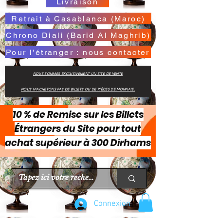
Livraison
Retrait à Casablanca (Maroc)
Chrono Diali (Barid Al Maghrib)
Pour l'étranger : nous contacter
NOUS SOMMES EXCLUSIVEMENT UN SITE DE VENTE
NOUS N'ACHETONS PAS DE BILLETS OU DE PIÈCES DE MONNAIE.
10 % de Remise sur les Billets
Étrangers du Site pour tout
achat supérieur à 300 Dirhams
Connexion