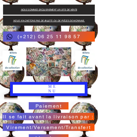
NOUS SOMMES EXCLUSIVEMENT UN SITE DE VENTE
NOUS N'ACHETONS PAS DE BILLETS OU DE PIÈCES DE MONNAIE.
(+212) 06 25 11 98 57
ME
NU
Paiement
Il se fait avant la livraison par :
Virement/Versement/Transfert