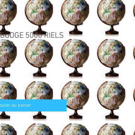
BODGE 5000 RIELS
 UNC
outer au panier