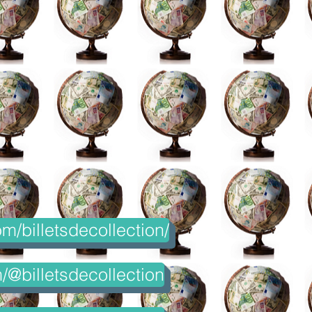
m/billetsdecollection/
@billetsdecollection