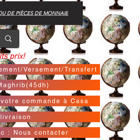
OU DE PIÈCES DE MONNAIE
ts prix!
irement/Versement/Transfert
Maghrib(45dh)
t votre commande à Casa
livraison
oc : Nous contacter