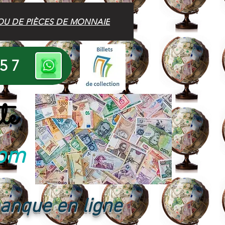
OU DE PIÈCES DE MONNAIE
 57
te
com
banque en ligne