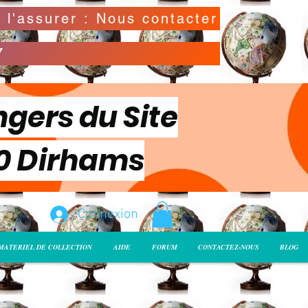
Possibilité de déclarer la valeur de l'envoi pour l'assurer : Nous contacter
7
ngers du Site
00 Dirhams
Connexion
MATERIEL DE COLLECTION
AIDE
FORUM
CONTACTEZ-NOUS
BLOG