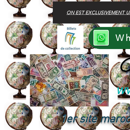
ON EST EXCLUSIVEMENT U
Wh
B
ww
1er site maroc