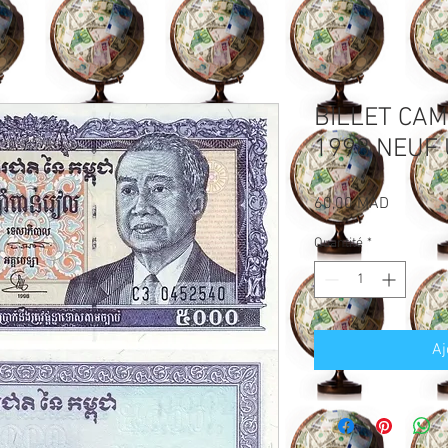
BILLET CAM
1998 NEUF
Prix
60,00 MAD
Quantité
*
Aj