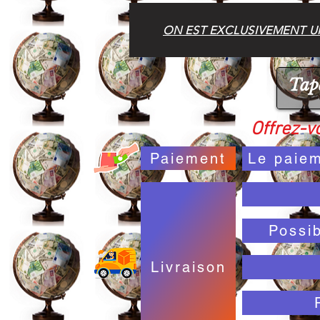
ON EST EXCLUSIVEMENT UN
Offrez-vo
Paiement
Le paiem
Possi
Livraison