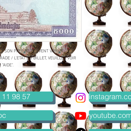
ET SON PREFIXE PEUVENT VARIER.
ADE / L'ETAT DU BILLET, VEUILLEZ VOIR
"AIDE".
 11 98 57
instagram.co
oc
youtube.com/