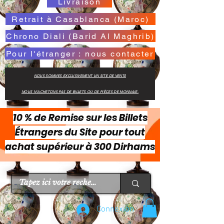
Livraison
Retrait à Casablanca (Maroc)
Chrono Diali (Barid Al Maghrib)
Pour l'étranger : nous contacter
NOUS SOMMES EXCLUSIVEMENT UN SITE DE VENTE
NOUS N'ACHETONS PAS DE BILLETS OU DE PIÈCES DE MONNAIE.
10 % de Remise sur les Billets
Étrangers du Site pour tout
achat supérieur à 300 Dirhams
Connexion