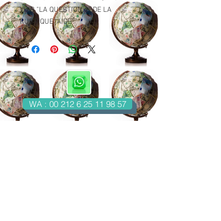
VOIR "LA QUESTION 2" DE LA
RUBRIQUE "AIDE".
WA : 00 212 6 25 11 98 57
Casablanca-Maroc
Email : imondo18@gmail.com