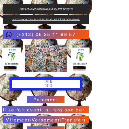
NOUS SOMMES EXCLUSIVEMENT UN SITE DE VENTE
NOUS N'ACHETONS PAS DE BILLETS OU DE PIÈCES DE MONNAIE.
(+212) 06 25 11 98 57
ME
NU
Paiement
Il se fait avant la livraison par :
Virement/Versement/Transfert