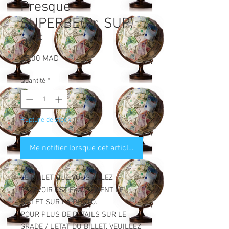
Presque
SUPERBE(Pr. SUP)
aXF
Prix
65,00 MAD
Quantité
*
Rupture de stock
Me notifier lorsque cet article est disponible
LE BILLET QUE VOUS ALLEZ
RECEVOIR EST EXACTEMENT LE
BILLET SUR LA PHOTO.
POUR PLUS DE DETAILS SUR LE
GRADE / L'ETAT DU BILLET, VEUILLEZ