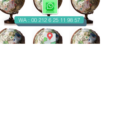
WA : 00 212 6 25 11 98 57
Casablanca-Maroc
Email : imondo18@gmail.com
facebook.com/billetsdecollection