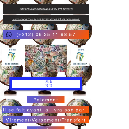
NOUS SOMMES EXCLUSIVEMENT UN SITE DE VENTE
NOUS N'ACHETONS PAS DE BILLETS OU DE PIÈCES DE MONNAIE.
(+212) 06 25 11 98 57
ME
NU
Paiement
Il se fait avant la livraison par :
Virement/Versement/Transfert