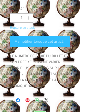
Quantité
*
Rupture de stock
Me notifier lorsque cet article est disponible
LE NUMERO DE SERIE DU BILLET ET
SON PREFIXE PEUVENT VARIER.
POUR PLUS DE DETAILS SUR LE
GRADE / L'ETAT DU BILLET VEUILLEZ,
VOIR "LA QUESTION 2" DE LA
RUBRIQUE "AIDE".