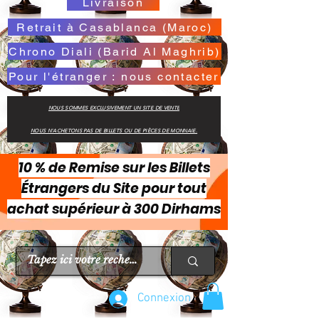
Livraison
Retrait à Casablanca (Maroc)
Chrono Diali (Barid Al Maghrib)
Pour l'étranger : nous contacter
NOUS SOMMES EXCLUSIVEMENT UN SITE DE VENTE
NOUS N'ACHETONS PAS DE BILLETS OU DE PIÈCES DE MONNAIE.
10 % de Remise sur les Billets
Étrangers du Site pour tout
achat supérieur à 300 Dirhams
Connexion