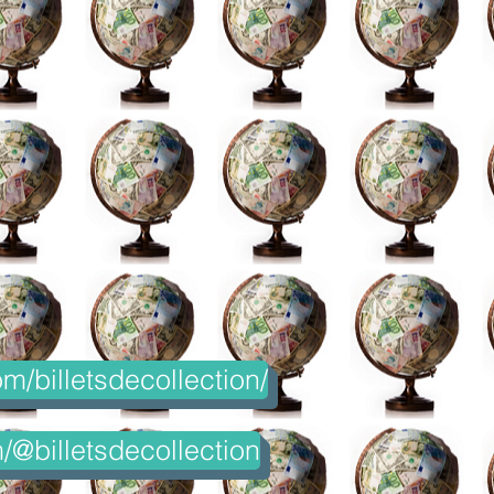
m/billetsdecollection/
@billetsdecollection