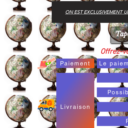
ON EST EXCLUSIVEMENT UN
Offrez-vo
Paiement
Le paiem
Possi
Livraison