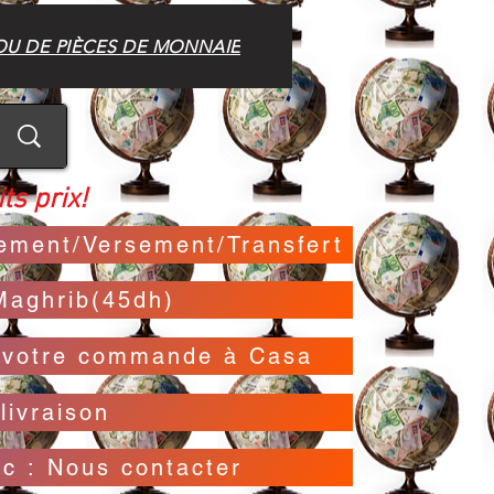
OU DE PIÈCES DE MONNAIE
ts prix!
irement/Versement/Transfert
Maghrib(45dh)
t votre commande à Casa
livraison
oc : Nous contacter