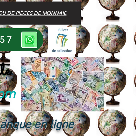
OU DE PIÈCES DE MONNAIE
 57
te
com
banque en ligne