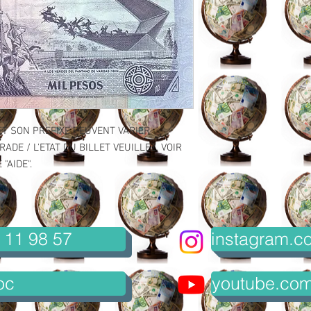
ET SON PREFIXE PEUVENT VARIER.
ADE / L'ETAT DU BILLET VEUILLEZ, VOIR
"AIDE".
 11 98 57
instagram.co
oc
youtube.com/