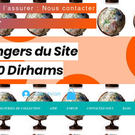
Possibilité de déclarer la valeur de l'envoi pour l'assurer : Nous contacter
7
ngers du Site
00 Dirhams
Connexion
MATERIEL DE COLLECTION
AIDE
FORUM
CONTACTEZ-NOUS
BLOG