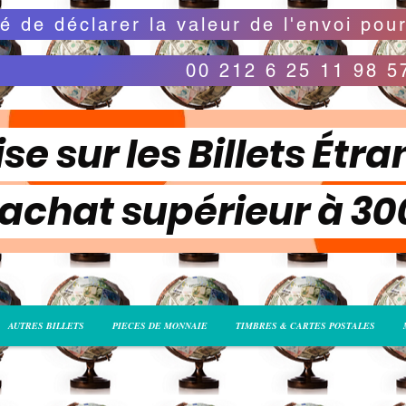
00 212 6 25 11 98 5
se sur les Billets Étra
 achat supérieur à 3
AUTRES BILLETS
PIECES DE MONNAIE
TIMBRES & CARTES POSTALES