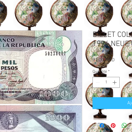
BILLET COL
1994 NEUF
Prix
91,00 MAD
Quantité
*
Aj