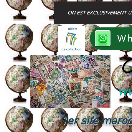
ON EST EXCLUSIVEMENT U
Wh
B
ww
1er site maroc