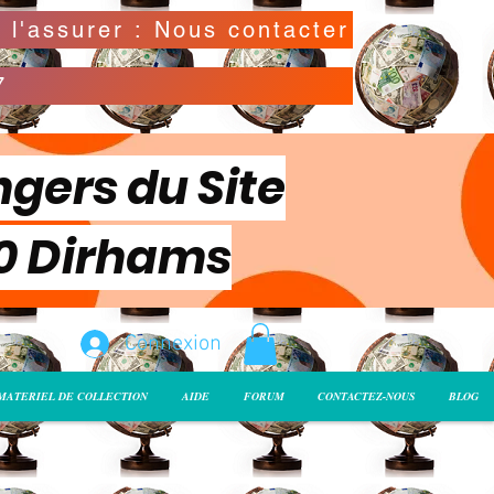
Possibilité de déclarer la valeur de l'envoi pour l'assurer : Nous contacter
7
ngers du Site
00 Dirhams
Connexion
MATERIEL DE COLLECTION
AIDE
FORUM
CONTACTEZ-NOUS
BLOG