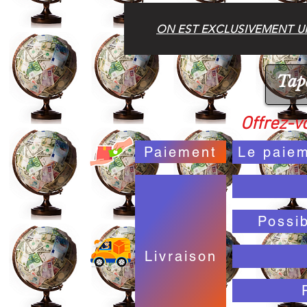
ON EST EXCLUSIVEMENT UN
Offrez-vo
Paiement
Le paiem
Possi
Livraison