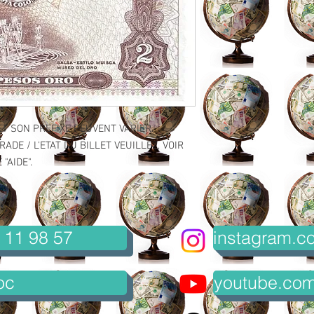
ET SON PREFIXE PEUVENT VARIER.
ADE / L'ETAT DU BILLET VEUILLEZ, VOIR
"AIDE".
 11 98 57
instagram.co
oc
youtube.com/