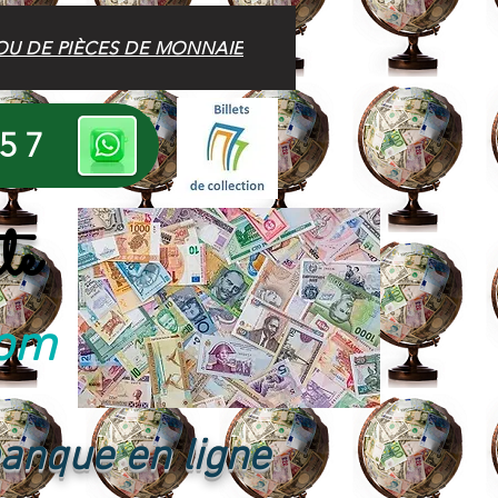
OU DE PIÈCES DE MONNAIE
 57
te
com
banque en ligne