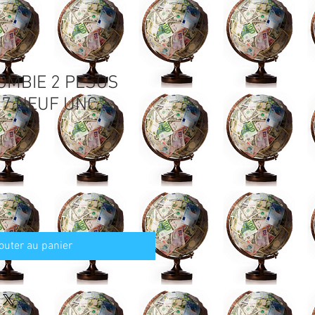
OMBIE 2 PESOS
77 NEUF UNC
outer au panier