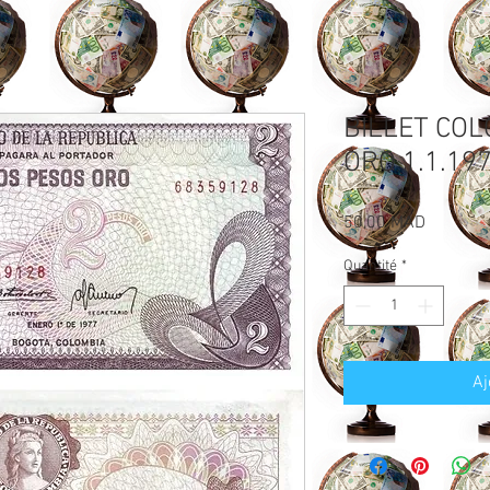
BILLET COL
ORO 1.1.19
Prix
50,00 MAD
Quantité
*
Aj