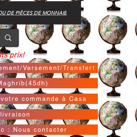
OU DE PIÈCES DE MONNAIE
ts prix!
irement/Versement/Transfert
Maghrib(45dh)
t votre commande à Casa
livraison
oc : Nous contacter