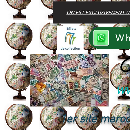
ON EST EXCLUSIVEMENT U
Wh
B
ww
1er site maroc