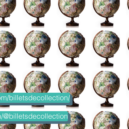
m/billetsdecollection/
@billetsdecollection