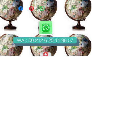
WA : 00 212 6 25 11 98 57
Casablanca-Maroc
Email : imondo18@gmail.com
facebook.com/billetsdecollection