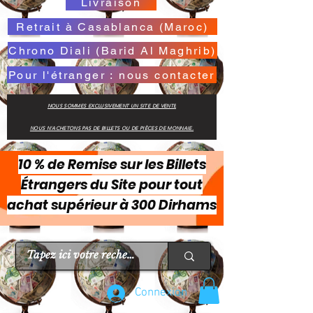
Livraison
Retrait à Casablanca (Maroc)
Chrono Diali (Barid Al Maghrib)
Pour l'étranger : nous contacter
NOUS SOMMES EXCLUSIVEMENT UN SITE DE VENTE
NOUS N'ACHETONS PAS DE BILLETS OU DE PIÈCES DE MONNAIE.
10 % de Remise sur les Billets
Étrangers du Site pour tout
achat supérieur à 300 Dirhams
Connexion