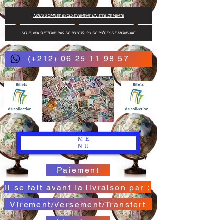
NOUS SOMMES EXCLUSIVEMENT UN SITE DE VENTE
NOUS N'ACHETONS PAS DE BILLETS OU DE PIÈCES DE MONNAIE.
(+212) 06 25 11 98 57
ME
NU
Paiement
Il se fait avant la livraison par :
Virement/Versement/Transfert