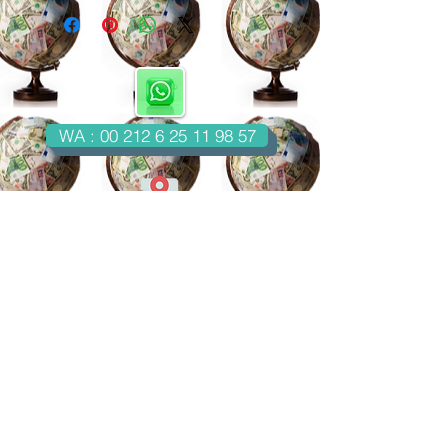
WA : 00 212 6 25 11 98 57
Casablanca-Maroc
Email : imondo18@gmail.com
facebook.com/billetsdecollection