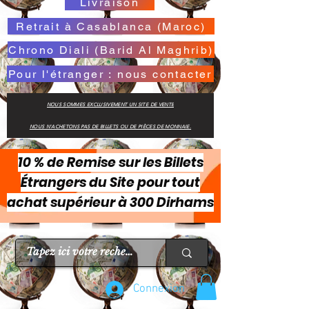
Livraison
Retrait à Casablanca (Maroc)
Chrono Diali (Barid Al Maghrib)
Pour l'étranger : nous contacter
NOUS SOMMES EXCLUSIVEMENT UN SITE DE VENTE
NOUS N'ACHETONS PAS DE BILLETS OU DE PIÈCES DE MONNAIE.
10 % de Remise sur les Billets
Étrangers du Site pour tout
achat supérieur à 300 Dirhams
Connexion