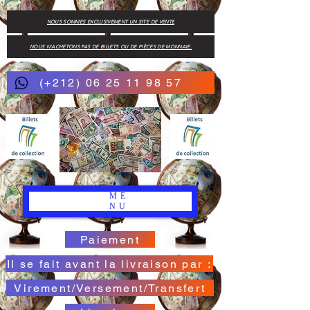
NOUS SOMMES EXCLUSIVEMENT UN SITE DE VENTE
NOUS N'ACHETONS PAS DE BILLETS OU DE PIÈCES DE MONNAIE.
(+212) 06 25 11 98 57
ME
NU
Paiement
Il se fait avant la livraison par :
Virement/Versement/Transfert