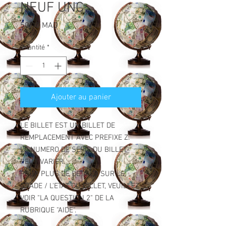
NEUF UNC
Prix
50,00 MAD
Quantité
*
Ajouter au panier
LE BILLET EST UN BILLET DE
REMPLACEMENT AVEC PREFIXE Z.
LE NUMERO DE SERIE DU BILLET
PEUT VARIER.
POUR PLUS DE DETAILS SUR LE
GRADE / L'ETAT DU BILLET, VEUILLEZ
VOIR "LA QUESTION 2" DE LA
RUBRIQUE "AIDE".