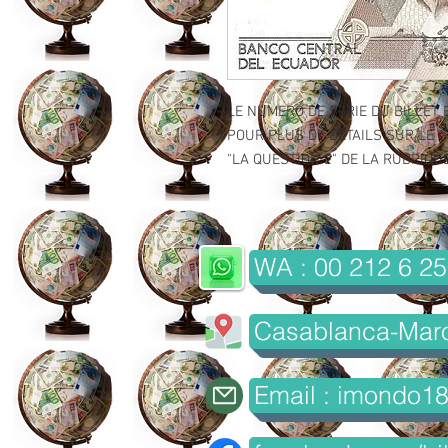
LE NUMERO DE SERIE DU BILLET 
POUR PLUS DE DETAILS SUR LE GR
"LA QUESTION 2" DE LA RUBRIQUE 
WA : 00 212 6 25
Casablanca-Mar
Email : imondo1