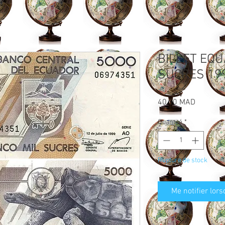
BILLET EQU
SUCRES 19
Prix
40,00 MAD
Quantité
*
Rupture de stock
Me notifier lors