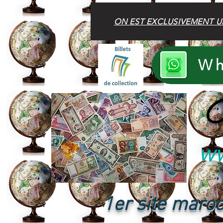
ON EST EXCLUSIVEMENT U
Wh
B
ww
1er site maroc