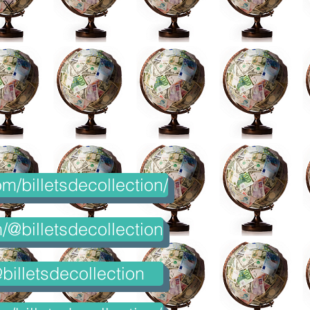
m/billetsdecollection/
@billetsdecollection
billetsdecollection