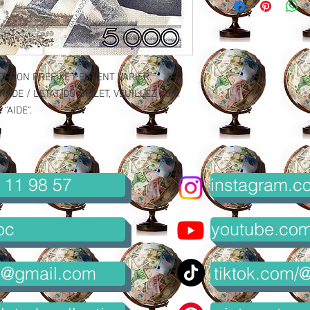
ET SON PREFIXE PEUVENT VARIER.
ADE / L'ETAT DU BILLET, VEUILLEZ VOIR
"AIDE".
 11 98 57
instagram.co
oc
youtube.com/
8@gmail.com
tiktok.com/@