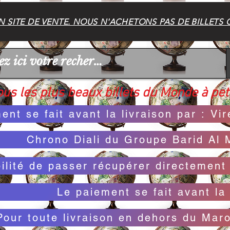
 SITE DE VENTE. NOUS N'ACHETONS PAS DE BILLETS 
us les plus beaux billets du Monde à peti
ent se fait avant la livraison par : V
Chrono Diali du Groupe Barid Al 
bilité de passer récupérer directemen
Le paiement se fait avant la 
Pour toute livraison en dehors du Mar