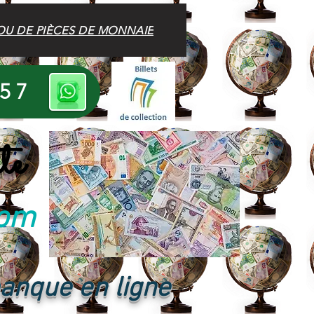
OU DE PIÈCES DE MONNAIE
 57
te
com
banque en ligne