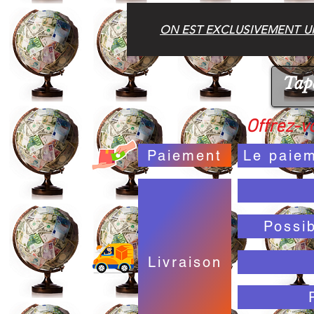
ON EST EXCLUSIVEMENT UN
Offrez-vo
Paiement
Le paiem
Possi
Livraison