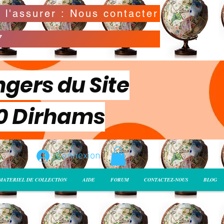
Possibilité de déclarer la valeur de l'envoi pour l'assurer : Nous contacter
7
ngers du Site
00 Dirhams
Connexion
MATERIEL DE COLLECTION
AIDE
FORUM
CONTACTEZ-NOUS
BLOG