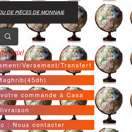
OU DE PIÈCES DE MONNAIE
ts prix!
irement/Versement/Transfert
Maghrib(45dh)
t votre commande à Casa
livraison
oc : Nous contacter