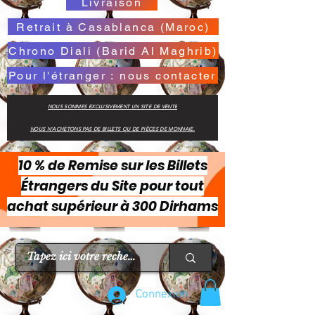
Livraison
Retrait à Casablanca (Maroc)
Chrono Diali (Barid Al Maghrib)
Pour l'étranger : nous contacter
NOUS SOMMES EXCLUSIVEMENT UN SITE DE VENTE
NOUS N'ACHETONS PAS DE BILLETS OU DE PIÈCES DE MONNAIE.
10 % de Remise sur les Billets
Étrangers du Site pour tout
achat supérieur à 300 Dirhams
Connexion