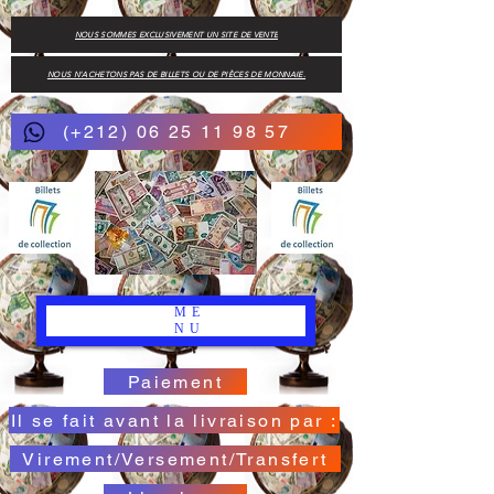
NOUS SOMMES EXCLUSIVEMENT UN SITE DE VENTE
NOUS N'ACHETONS PAS DE BILLETS OU DE PIÈCES DE MONNAIE.
(+212) 06 25 11 98 57
ME
NU
Paiement
Il se fait avant la livraison par :
Virement/Versement/Transfert