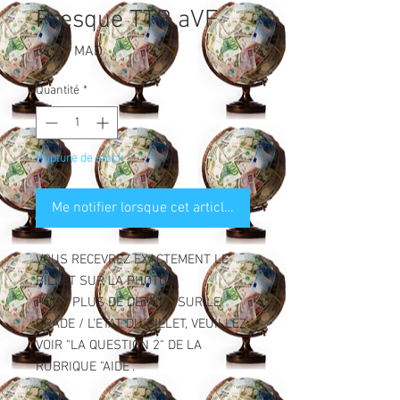
Presque TTB aVF
Prix
57,00 MAD
Quantité
*
Rupture de stock
Me notifier lorsque cet article est disponible
VOUS RECEVREZ EXACTEMENT LE
BILLET SUR LA PHOTO.
POUR PLUS DE DETAILS SUR LE
GRADE / L'ETAT DU BILLET, VEUILLEZ
VOIR "LA QUESTION 2" DE LA
RUBRIQUE "AIDE".