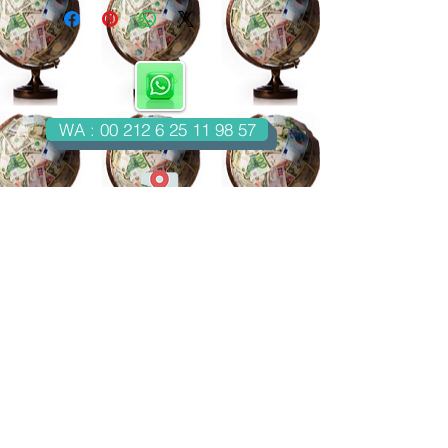
WA : 00 212 6 25 11 98 57
Casablanca-Maroc
Email : imondo18@gmail.com
facebook.com/billetsdecollection