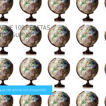
AGNE 100 PESETAS
BE (SUP) XF
que cet article est disponible