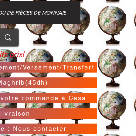
OU DE PIÈCES DE MONNAIE
ts prix!
irement/Versement/Transfert
Maghrib(45dh)
t votre commande à Casa
livraison
oc : Nous contacter