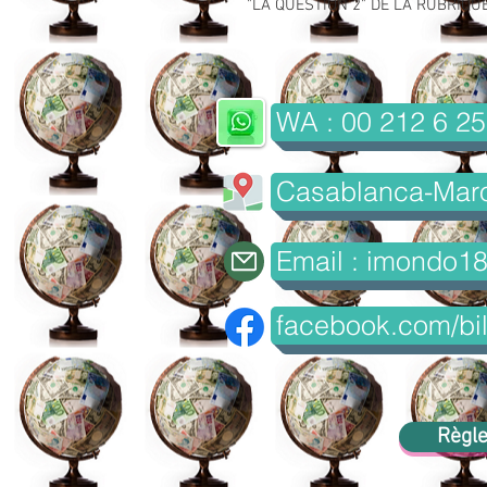
"LA QUESTION 2" DE LA RUBRIQUE 
WA : 00 212 6 25
Casablanca-Mar
Email : imondo1
facebook.com/bil
Règle