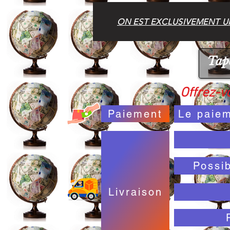
ON EST EXCLUSIVEMENT UN
Offrez-vo
Paiement
Le paiem
Possi
Livraison