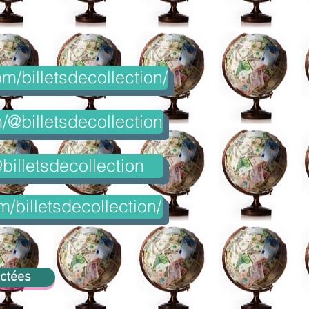
m/billetsdecollection/
@billetsdecollection
billetsdecollection
m/billetsdecollection/
ectées