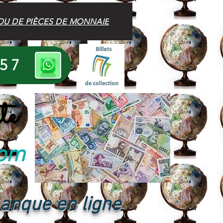
OU DE PIÈCES DE MONNAIE
 57
te
com
banque en ligne