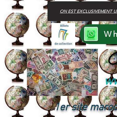
ON EST EXCLUSIVEMENT U
Wh
B
ww
1er site maroc