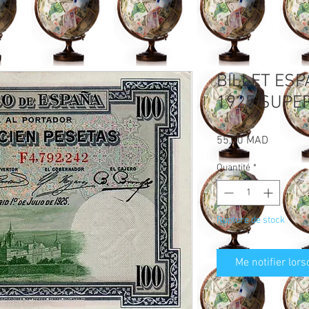
BILLET ESP
1925 SUPER
Prix
55,00 MAD
Quantité
*
Rupture de stock
Me notifier lors