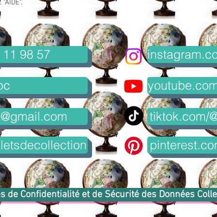
"AIDE".
 11 98 57
instagram.co
oc
youtube.com/
8@gmail.com
tiktok.com/@
letsdecollection
pinterest.co
s de Confidentialité et de Sécurité des Données Coll