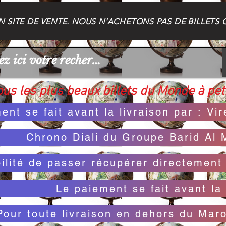
 SITE DE VENTE. NOUS N'ACHETONS PAS DE BILLETS 
us les plus beaux billets du Monde à peti
ent se fait avant la livraison par : V
Chrono Diali du Groupe Barid Al 
bilité de passer récupérer directemen
Le paiement se fait avant la 
Pour toute livraison en dehors du Mar