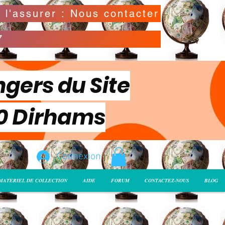
Possibilité de déclarer la valeur de l'envoi pour l'assurer : Nous contacter
7
ngers du Site
00 Dirhams
Connexion
MATERIEL DE COLLECTION
AIDE
FORUM
CONTACTEZ-NOUS
BLOG