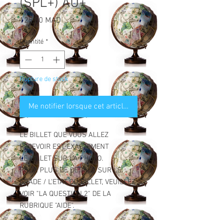
(SPL+) AU+
Prix
125,00 MAD
Quantité
*
Rupture de stock
Me notifier lorsque cet article est disponible
LE BILLET QUE VOUS ALLEZ
RECEVOIR EST EXACTEMENT
LE BILLET SUR LA PHOTO.
POUR PLUS DE DETAILS SUR LE
GRADE / L'ETAT DU BILLET, VEUILLEZ
VOIR "LA QUESTION 2" DE LA
RUBRIQUE "AIDE".