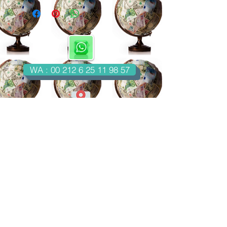
WA : 00 212 6 25 11 98 57
Casablanca-Maroc
Email : imondo18@gmail.com
facebook.com/billetsdecollection