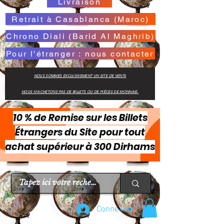
Livraison
Retrait à Casablanca (Maroc)
Chrono Diali (Barid Al Maghrib)
Pour l'étranger : nous contacter
NOUS SOMMES EXCLUSIVEMENT UN SITE DE VENTE
NOUS N'ACHETONS PAS DE BILLETS OU DE PIÈCES DE MONNAIE.
10 % de Remise sur les Billets
Étrangers du Site pour tout
achat supérieur à 300 Dirhams
Connexion