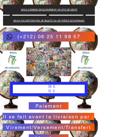
NOUS SOMMES EXCLUSIVEMENT UN SITE DE VENTE
NOUS N'ACHETONS PAS DE BILLETS OU DE PIÈCES DE MONNAIE.
(+212) 06 25 11 98 57
ME
NU
Paiement
Il se fait avant la livraison par :
Virement/Versement/Transfert