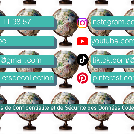
 11 98 57
instagram.co
oc
youtube.com/
8@gmail.com
tiktok.com/@
letsdecollection
pinterest.co
s de Confidentialité et de Sécurité des Données Coll