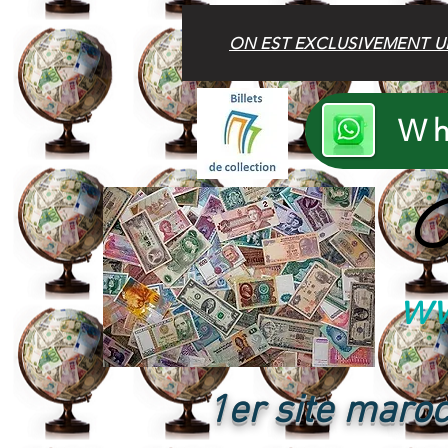
ON EST EXCLUSIVEMENT U
Wh
B
ww
1er site maroc