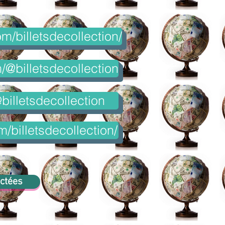
m/billetsdecollection/
@billetsdecollection
billetsdecollection
m/billetsdecollection/
ectées