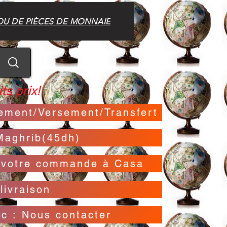
OU DE PIÈCES DE MONNAIE
ts prix!
irement/Versement/Transfert
Maghrib(45dh)
t votre commande à Casa
livraison
oc : Nous contacter