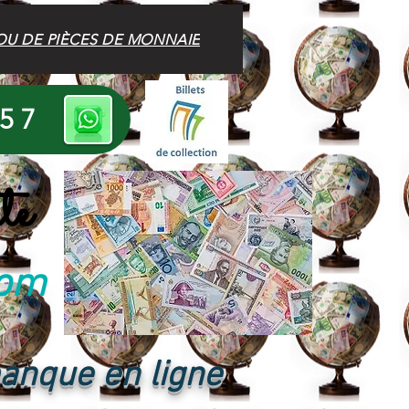
OU DE PIÈCES DE MONNAIE
 57
te
com
banque en ligne