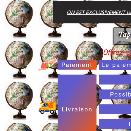
ON EST EXCLUSIVEMENT UN
Offrez-vo
Paiement
Le paiem
Possi
Livraison