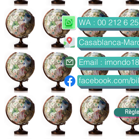
WA : 00 212 6 25
Casablanca-Mar
Email : imondo1
facebook.com/bil
Règle