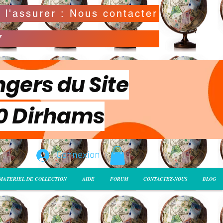
Possibilité de déclarer la valeur de l'envoi pour l'assurer : Nous contacter
7
ngers du Site
00 Dirhams
Connexion
MATERIEL DE COLLECTION
AIDE
FORUM
CONTACTEZ-NOUS
BLOG