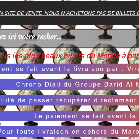
 SITE DE VENTE. NOUS N'ACHETONS PAS DE BILLETS 
us les plus beaux billets du Monde à peti
ent se fait avant la livraison par : V
Chrono Diali du Groupe Barid Al 
bilité de passer récupérer directemen
Le paiement se fait avant la 
Pour toute livraison en dehors du Mar