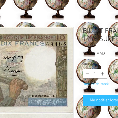
BILLET FRA
1949 SUPER
Prix
115,00 MAD
Quantité
*
Rupture de stock
Me notifier lors