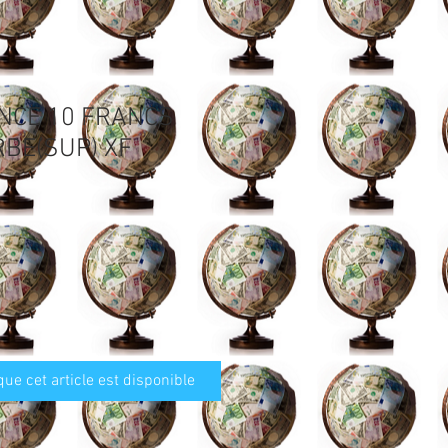
NCE 10 FRANCS
BE(SUP) XF
que cet article est disponible