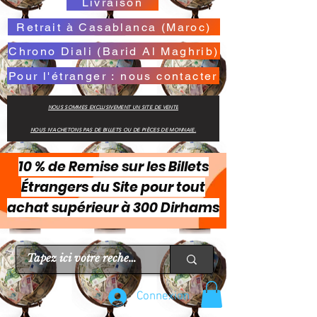
Livraison
Retrait à Casablanca (Maroc)
Chrono Diali (Barid Al Maghrib)
Pour l'étranger : nous contacter
NOUS SOMMES EXCLUSIVEMENT UN SITE DE VENTE
NOUS N'ACHETONS PAS DE BILLETS OU DE PIÈCES DE MONNAIE.
10 % de Remise sur les Billets
Étrangers du Site pour tout
achat supérieur à 300 Dirhams
Connexion