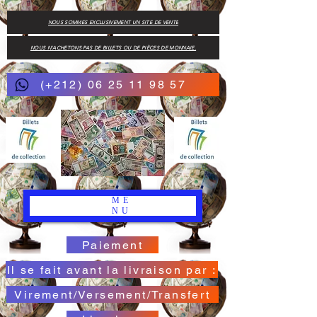
NOUS SOMMES EXCLUSIVEMENT UN SITE DE VENTE
NOUS N'ACHETONS PAS DE BILLETS OU DE PIÈCES DE MONNAIE.
(+212) 06 25 11 98 57
ME
NU
Paiement
Il se fait avant la livraison par :
Virement/Versement/Transfert