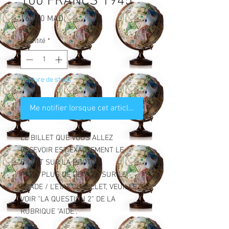
100 FRANCS 1945
Prix
160,00 MAD
Quantité
*
Rupture de stock
Me notifier lorsque cet article est disponible
LE BILLET QUE VOUS ALLEZ
RECEVOIR EST EXACTEMENT LE
BILLET SUR LA PHOTO.
POUR PLUS DE DETAILS SUR LE
GRADE / L'ETAT DU BILLET, VEUILLEZ
VOIR "LA QUESTION 2" DE LA
RUBRIQUE "AIDE".