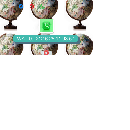
WA : 00 212 6 25 11 98 57
Casablanca-Maroc
Email : imondo18@gmail.com
facebook.com/billetsdecollection