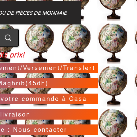
OU DE PIÈCES DE MONNAIE
ts prix!
irement/Versement/Transfert
Maghrib(45dh)
t votre commande à Casa
livraison
oc : Nous contacter