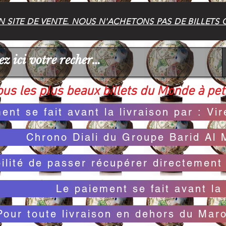
 SITE DE VENTE. NOUS N'ACHETONS PAS DE BILLETS 
us les plus beaux billets du Monde à peti
ent se fait avant la livraison par : V
Chrono Diali du Groupe Barid Al 
bilité de passer récupérer directemen
Le paiement se fait avant la 
Pour toute livraison en dehors du Mar