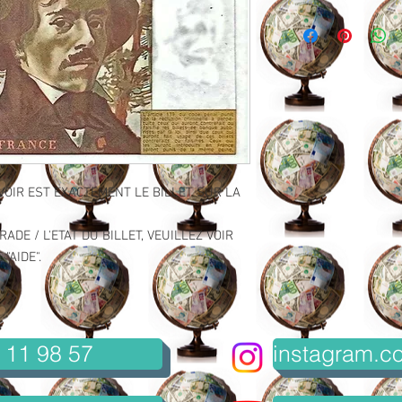
VOIR EST EXACTEMENT LE BILLET SUR LA
ADE / L'ETAT DU BILLET, VEUILLEZ VOIR
"AIDE".
 11 98 57
instagram.co