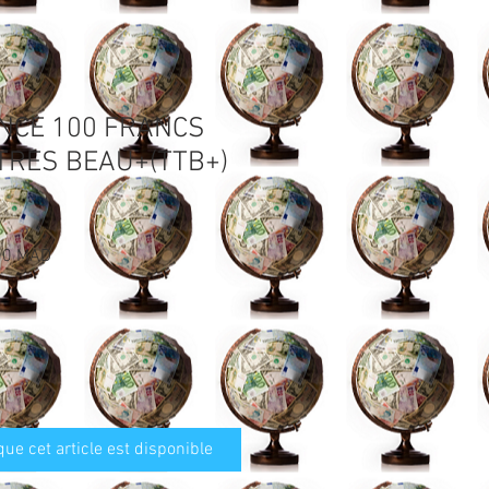
ANCE 100 FRANCS
TRES BEAU+(TTB+)
Prix
00 MAD
al
promotionnel
que cet article est disponible