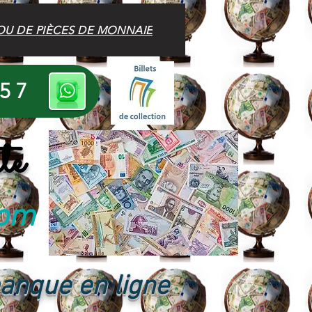
OU DE PIÈCES DE MONNAIE
 57
te
com
banque en ligne