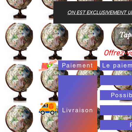
ON EST EXCLUSIVEMENT UN
Offrez-vo
Paiement
Le paiem
Possi
Livraison