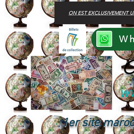
ON EST EXCLUSIVEMENT U
Wh
B
ww
1er site maroc