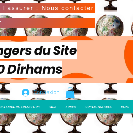
Possibilité de déclarer la valeur de l'envoi pour l'assurer : Nous contacter
7
ngers du Site
00 Dirhams
Connexion
MATERIEL DE COLLECTION
AIDE
FORUM
CONTACTEZ-NOUS
BLOG