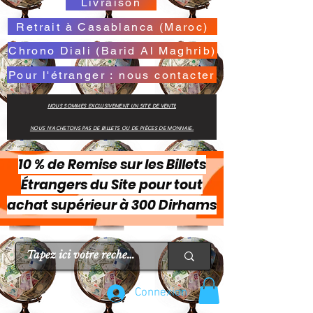
Livraison
Retrait à Casablanca (Maroc)
Chrono Diali (Barid Al Maghrib)
Pour l'étranger : nous contacter
NOUS SOMMES EXCLUSIVEMENT UN SITE DE VENTE
NOUS N'ACHETONS PAS DE BILLETS OU DE PIÈCES DE MONNAIE.
10 % de Remise sur les Billets
Étrangers du Site pour tout
achat supérieur à 300 Dirhams
Connexion