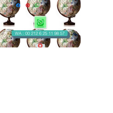
WA : 00 212 6 25 11 98 57
Casablanca-Maroc
Email : imondo18@gmail.com
facebook.com/billetsdecollection