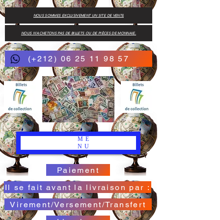
NOUS SOMMES EXCLUSIVEMENT UN SITE DE VENTE
NOUS N'ACHETONS PAS DE BILLETS OU DE PIÈCES DE MONNAIE.
(+212) 06 25 11 98 57
ME
NU
Paiement
Il se fait avant la livraison par :
Virement/Versement/Transfert