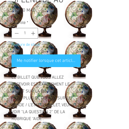
SPLENDIDE AU
Prix
135,00 MAD
Quantité
*
Rupture de stock
Me notifier lorsque cet article est disponible
LE BILLET QUE VOUS ALLEZ
RECEVOIR EST EXACTEMENT LE
BILLET SUR LA PHOTO.
POUR PLUS DE DETAILS SUR LE
GRADE / L'ETAT DU BILLET, VEUILLEZ
VOIR "LA QUESTION 2" DE LA
RUBRIQUE "AIDE".