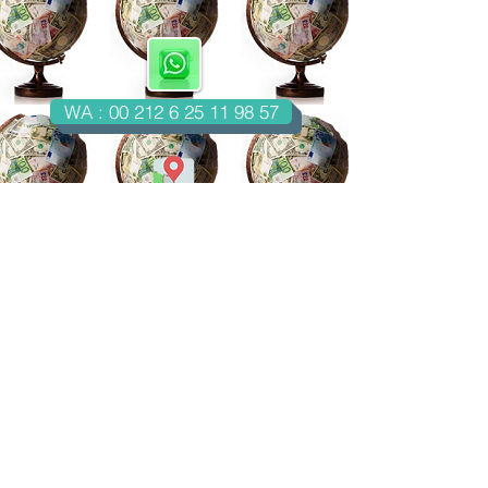
WA : 00 212 6 25 11 98 57
Casablanca-Maroc
Email : imondo18@gmail.com
facebook.com/billetsdecollection