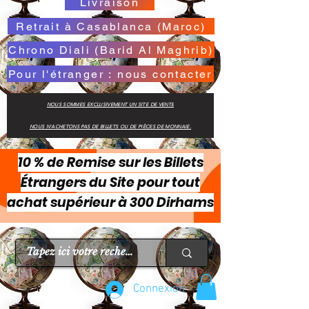
Livraison
Retrait à Casablanca (Maroc)
Chrono Diali (Barid Al Maghrib)
Pour l'étranger : nous contacter
NOUS SOMMES EXCLUSIVEMENT UN SITE DE VENTE
NOUS N'ACHETONS PAS DE BILLETS OU DE PIÈCES DE MONNAIE.
10 % de Remise sur les Billets
Étrangers du Site pour tout
achat supérieur à 300 Dirhams
Connexion