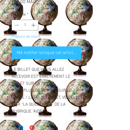
Prix
159,00 MAD
Quantité
*
Rupture de stock
Me notifier lorsque cet article est disponible
LE BILLET QUE VOUS ALLEZ
RECEVOIR EST EXACTEMENT LE
BILLET SUR LA PHOTO.
POUR PLUS DE DETAILS SUR LE
GRADE / L'ETAT DU BILLET, VEUILLEZ
VOIR "LA QUESTION 2" DE LA
RUBRIQUE "AIDE".