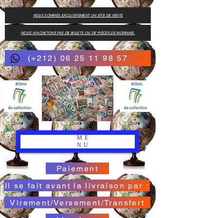
NOUS SOMMES EXCLUSIVEMENT UN SITE DE VENTE
NOUS N'ACHETONS PAS DE BILLETS OU DE PIÈCES DE MONNAIE.
(+212) 06 25 11 98 57
ME
NU
Paiement
Il se fait avant la livraison par :
Virement/Versement/Transfert