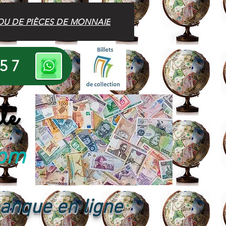
OU DE PIÈCES DE MONNAIE
 57
te
com
banque en ligne