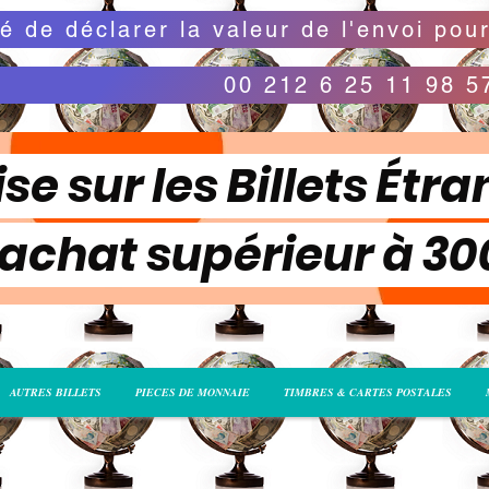
00 212 6 25 11 98 5
se sur les Billets Étra
 achat supérieur à 3
AUTRES BILLETS
PIECES DE MONNAIE
TIMBRES & CARTES POSTALES