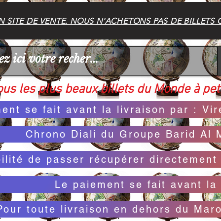
 SITE DE VENTE. NOUS N'ACHETONS PAS DE BILLETS 
us les plus beaux billets du Monde à peti
ent se fait avant la livraison par : V
Chrono Diali du Groupe Barid Al 
bilité de passer récupérer directemen
Le paiement se fait avant la 
Pour toute livraison en dehors du Mar