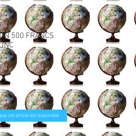
BON 500 FRANCS
 UNC
que cet article est disponible