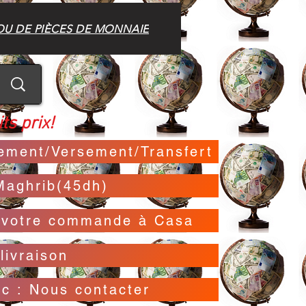
OU DE PIÈCES DE MONNAIE
ts prix!
irement/Versement/Transfert
Maghrib(45dh)
t votre commande à Casa
livraison
oc : Nous contacter