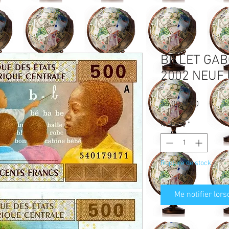
BILLET GA
2002 NEUF
Prix
55,00 MAD
Quantité
*
Rupture de stock
Me notifier lors