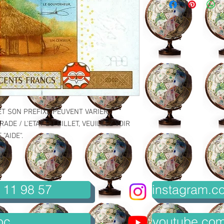
ET SON PREFIXE PEUVENT VARIER.
ADE / L'ETAT DU BILLET, VEUILLEZ VOIR
"AIDE".
 11 98 57
instagram.co
oc
youtube.com/