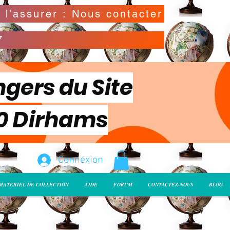
Possibilité de déclarer la valeur de l'envoi pour l'assurer : Nous contacter
7
ngers du Site
00 Dirhams
Connexion
MATERIEL DE COLLECTION
AIDE
FORUM
CONTACTEZ-NOUS
BLOG