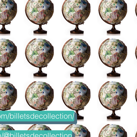
m/billetsdecollection/
@billetsdecollection