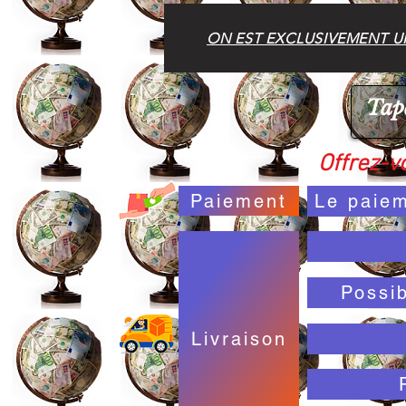
ON EST EXCLUSIVEMENT UN
Offrez-vo
Paiement
Le paiem
Possi
Livraison