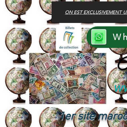
ON EST EXCLUSIVEMENT U
Wh
B
ww
1er site maroc