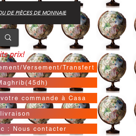
OU DE PIÈCES DE MONNAIE
ts prix!
irement/Versement/Transfert
Maghrib(45dh)
t votre commande à Casa
livraison
oc : Nous contacter