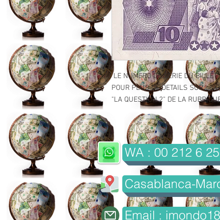
LE NUMERO DE SERIE DU BILLET 
POUR PLUS DE DETAILS SUR LE GR
"LA QUESTION 2" DE LA RUBRIQUE 
WA : 00 212 6 25
Casablanca-Mar
Email : imondo1