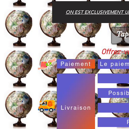
ON EST EXCLUSIVEMENT UN
Offrez-vo
Paiement
Le paiem
Possi
Livraison