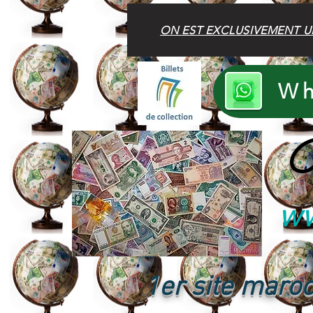
ON EST EXCLUSIVEMENT U
Wh
B
ww
1er site maroc