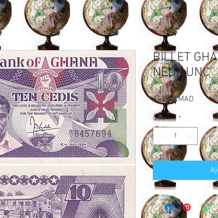
BILLET GHA
NEUF UNC
Prix
145,00 MAD
Quantité
*
Aj