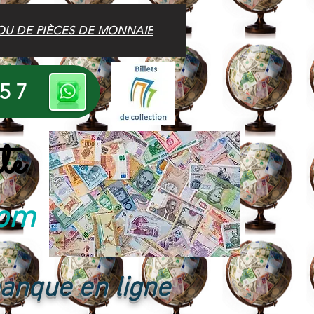
OU DE PIÈCES DE MONNAIE
 57
te
com
banque en ligne