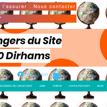
Possibilité de déclarer la valeur de l'envoi pour l'assurer : Nous contacter
7
ngers du Site
00 Dirhams
Connexion
MATERIEL DE COLLECTION
AIDE
FORUM
CONTACTEZ-NOUS
BLOG