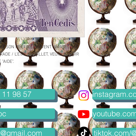
ET SON PREFIXE PEUVENT VARIER.
ADE / L'ETAT DU BILLET, VEUILLEZ VOIR
"AIDE".
 11 98 57
instagram.co
oc
youtube.com/
8@gmail.com
tiktok.com/@