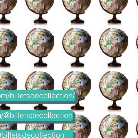
m/billetsdecollection/
@billetsdecollection
billetsdecollection