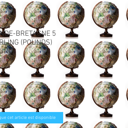
ANDE-BRETAGNE 5
RLING (POUNDS)
 UNC
que cet article est disponible