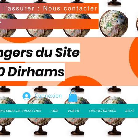
Possibilité de déclarer la valeur de l'envoi pour l'assurer : Nous contacter
7
ngers du Site
00 Dirhams
Connexion
MATERIEL DE COLLECTION
AIDE
FORUM
CONTACTEZ-NOUS
BLOG