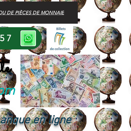
OU DE PIÈCES DE MONNAIE
 57
te
com
banque en ligne