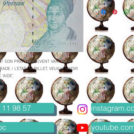
ET SON PREFIXE PEUVENT VARIER.
ADE / L'ETAT DU BILLET, VEUILLEZ VOIR
"AIDE".
 11 98 57
instagram.co
oc
youtube.com/