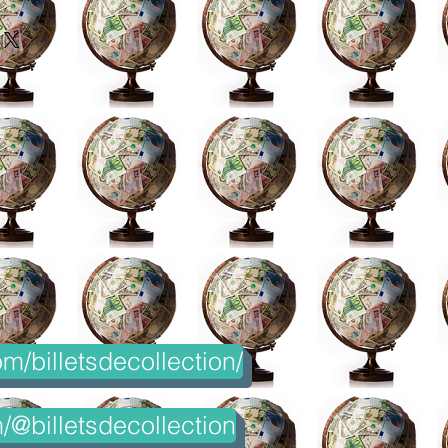
m/billetsdecollection/
@billetsdecollection