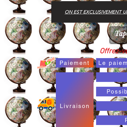
ON EST EXCLUSIVEMENT UN
Offrez-vo
Paiement
Le paiem
Possi
Livraison