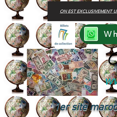
ON EST EXCLUSIVEMENT U
Wh
B
ww
1er site maroc