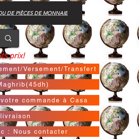
OU DE PIÈCES DE MONNAIE
ts prix!
irement/Versement/Transfert
Maghrib(45dh)
t votre commande à Casa
livraison
oc : Nous contacter