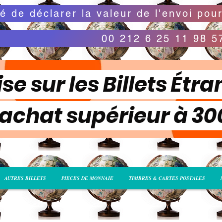
00 212 6 25 11 98 5
se sur les Billets Étra
 achat supérieur à 3
AUTRES BILLETS
PIECES DE MONNAIE
TIMBRES & CARTES POSTALES