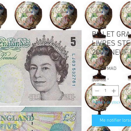
BILLET GR
LIVRES STE
2002 NEUF
Prix
140,00 MAD
Quantité
*
Rupture de stock
Me notifier lors