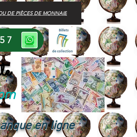
OU DE PIÈCES DE MONNAIE
 57
te
com
banque en ligne