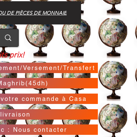
OU DE PIÈCES DE MONNAIE
ts prix!
irement/Versement/Transfert
Maghrib(45dh)
t votre commande à Casa
livraison
oc : Nous contacter