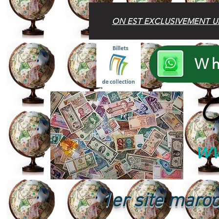
ON EST EXCLUSIVEMENT U
Wh
B
ww
1er site maroc