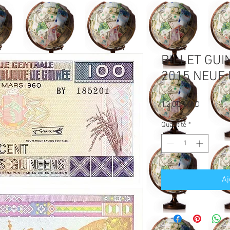
BILLET GUI
2015 NEUF
Prix
12,00 MAD
Quantité
*
Aj