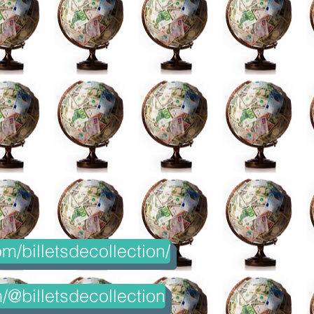
m/billetsdecollection/
@billetsdecollection