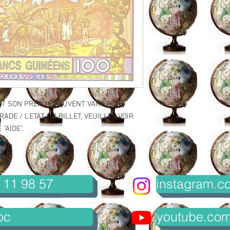
ET SON PREFIXE PEUVENT VARIER.
ADE / L'ETAT DU BILLET, VEUILLEZ VOIR
"AIDE".
 11 98 57
instagram.co
oc
youtube.com/