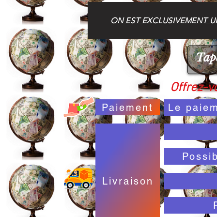
ON EST EXCLUSIVEMENT UN
Offrez-vo
Paiement
Le paiem
Possi
Livraison