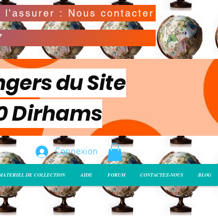
Possibilité de déclarer la valeur de l'envoi pour l'assurer : Nous contacter
7
ngers du Site
00 Dirhams
Connexion
MATERIEL DE COLLECTION
AIDE
FORUM
CONTACTEZ-NOUS
BLOG