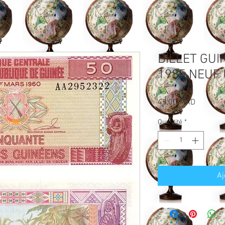
BILLET GUI
1985 NEUF
Prix
45,00 MAD
Quantité
*
Aj