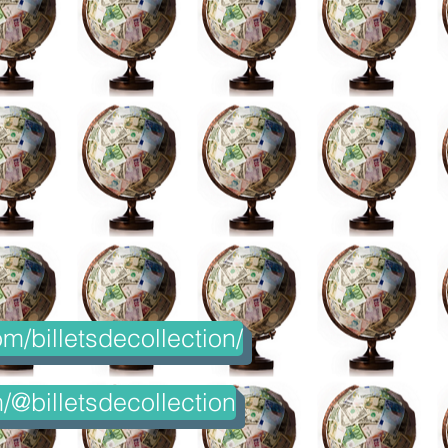
m/billetsdecollection/
@billetsdecollection