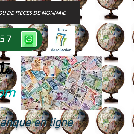
OU DE PIÈCES DE MONNAIE
 57
te
com
banque en ligne