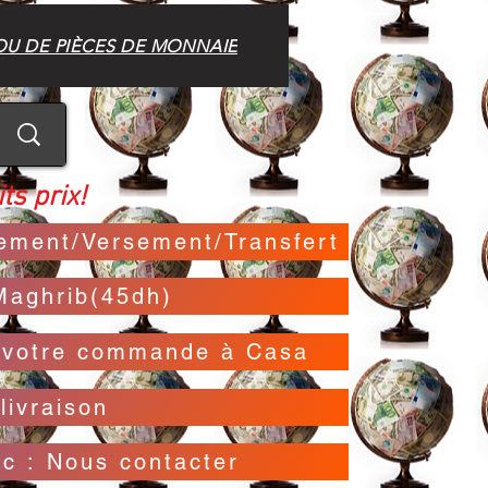
OU DE PIÈCES DE MONNAIE
ts prix!
irement/Versement/Transfert
Maghrib(45dh)
t votre commande à Casa
livraison
oc : Nous contacter