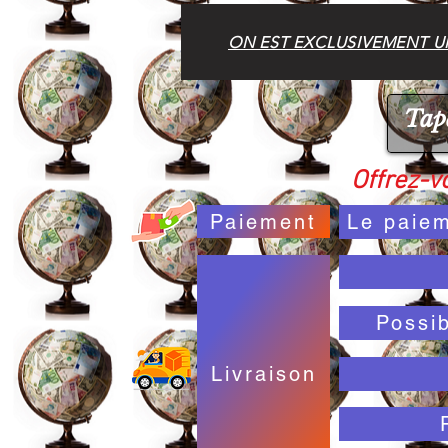
ON EST EXCLUSIVEMENT UN
Offrez-vo
Paiement
Le paiem
Possi
Livraison