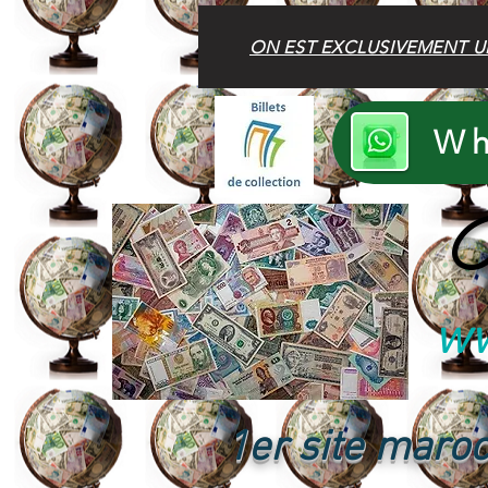
ON EST EXCLUSIVEMENT U
Wh
B
ww
1er site maroc