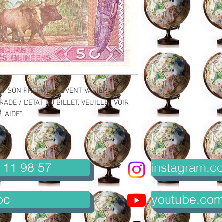
ET SON PREFIXE PEUVENT VARIER.
ADE / L'ETAT DU BILLET, VEUILLEZ VOIR
"AIDE".
 11 98 57
instagram.co
oc
youtube.com/