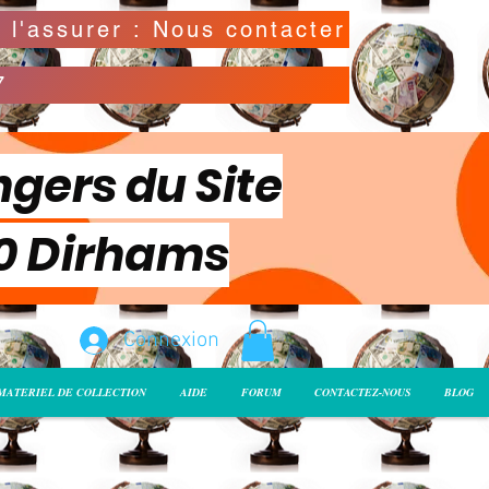
Possibilité de déclarer la valeur de l'envoi pour l'assurer : Nous contacter
7
ngers du Site
00 Dirhams
Connexion
MATERIEL DE COLLECTION
AIDE
FORUM
CONTACTEZ-NOUS
BLOG