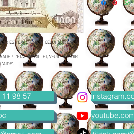
VOIR EST EXACTEMENT CELUI SUR LA
ADE / L'ETAT DU BILLET, VEUILLEZ VOIR
"AIDE".
 11 98 57
instagram.co
oc
youtube.com/