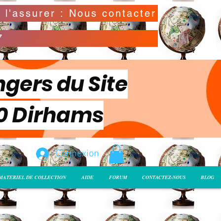
Possibilité de déclarer la valeur de l'envoi pour l'assurer : Nous contacter
7
ngers du Site
00 Dirhams
Connexion
MATERIEL DE COLLECTION
AIDE
FORUM
CONTACTEZ-NOUS
BLOG