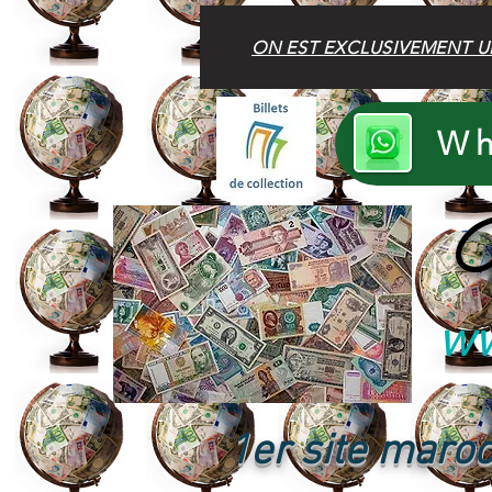
ON EST EXCLUSIVEMENT U
Wh
B
ww
1er site maroc