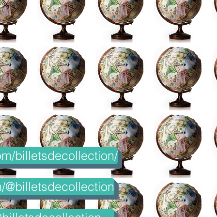
m/billetsdecollection/
@billetsdecollection