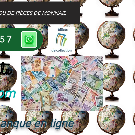
OU DE PIÈCES DE MONNAIE
 57
te
com
banque en ligne