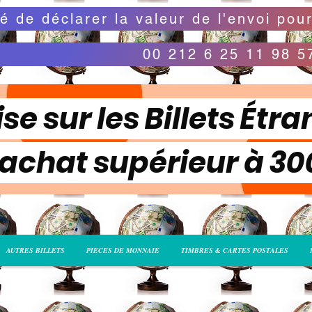
00 212 6 25 11 98 5
se sur les Billets Étra
 achat supérieur à 3
AUTRES BILLETS
PIECES DE MONNAIE
TIMBRES & CARTES POSTALES