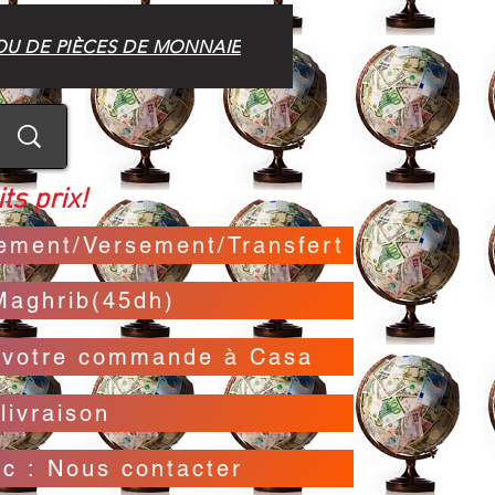
OU DE PIÈCES DE MONNAIE
ts prix!
irement/Versement/Transfert
Maghrib(45dh)
t votre commande à Casa
livraison
oc : Nous contacter