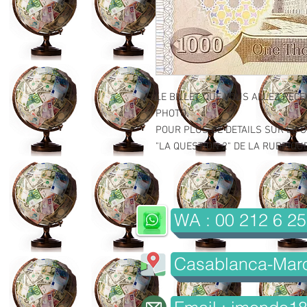
LE BILLET QUE VOUS ALLEZ RECE
PHOTO.
POUR PLUS DE DETAILS SUR LE GR
"LA QUESTION 2" DE LA RUBRIQUE 
WA : 00 212 6 25
Casablanca-Mar