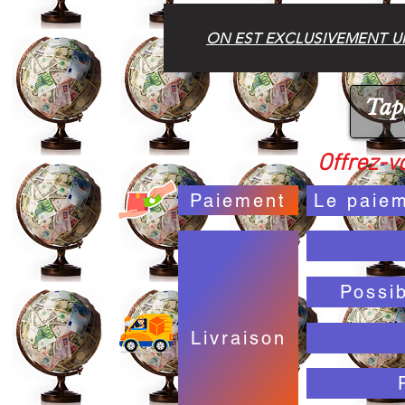
ON EST EXCLUSIVEMENT UN
Offrez-vo
Paiement
Le paiem
Possi
Livraison