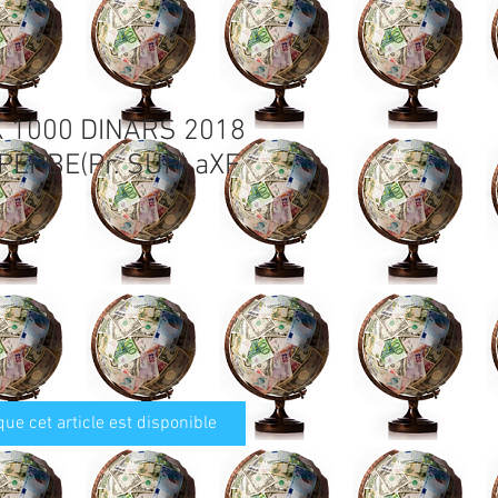
K 1000 DINARS 2018
PERBE(Pr. SUP) aXF
que cet article est disponible