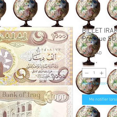
BILLET IRA
Presque SU
Prix
20,00 MAD
Quantité
*
Rupture de stock
Me notifier lors