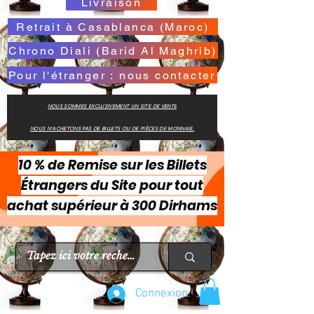
Livraison
Retrait à Casablanca (Maroc)
Chrono Diali (Barid Al Maghrib)
Pour l'étranger : nous contacter
NOUS SOMMES EXCLUSIVEMENT UN SITE DE VENTE
NOUS N'ACHETONS PAS DE BILLETS OU DE PIÈCES DE MONNAIE.
10 % de Remise sur les Billets
Étrangers du Site pour tout
achat supérieur à 300 Dirhams
Connexion