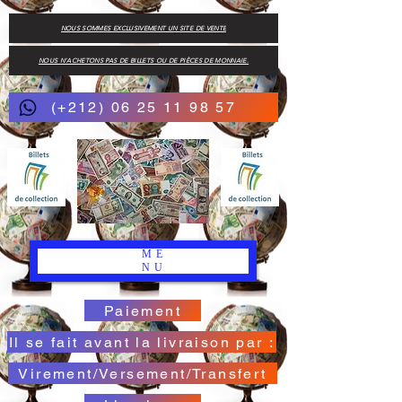
NOUS SOMMES EXCLUSIVEMENT UN SITE DE VENTE
NOUS N'ACHETONS PAS DE BILLETS OU DE PIÈCES DE MONNAIE.
(+212) 06 25 11 98 57
ME
NU
Paiement
Il se fait avant la livraison par :
Virement/Versement/Transfert