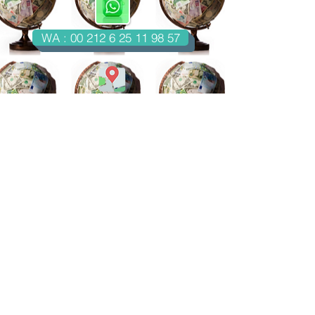
WA : 00 212 6 25 11 98 57
Casablanca-Maroc
Email : imondo18@gmail.com
facebook.com/billetsdecollection