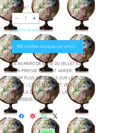
Quantité
*
Rupture de stock
Me notifier lorsque cet article est disponible
LE NUMERO DE SERIE DU BILLET ET
SON PREFIXE PEUVENT VARIER.
POUR PLUS DE DETAILS SUR LE
GRADE / L'ETAT DU BILLET, VEUILLEZ
VOIR "LA QUESTION 2" DE LA
RUBRIQUE "AIDE".